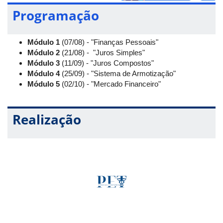
Parisi e sob a coordenação da professora Lísia de Melo
Programação
Queiroz, da Facic, o projeto será oferecido em módulos, aos
sábados, sempre das 9 às 11 horas, com transmissão pelo
canal do PET Ciências Contábeis UFU no YouTube
. Os
Módulo 1
(07/08) - "Finanças Pessoais"
certificados serão emitidos para os participantes que
Módulo 2
(21/08) - "Juros Simples"
preencherem o formulário de presença, ao final de cada
Módulo 3
(11/09) - "Juros Compostos"
módulo.
Módulo 4
(25/09) - "Sistema de Armotização"
Módulo 5
(02/10) - "Mercado Financeiro"
Realização