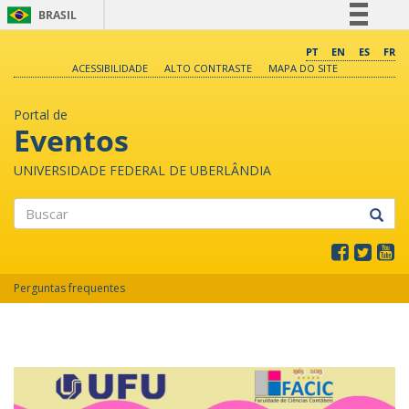
BRASIL
Simplifique!
PT
EN
ES
FR
ACESSIBILIDADE
ALTO CONTRASTE
MAPA DO SITE
Comunica BR
Participe
Portal de
Acesso à informação
Eventos
Legislação
UNIVERSIDADE FEDERAL DE UBERLÂNDIA
Canais
Buscar
Perguntas frequentes