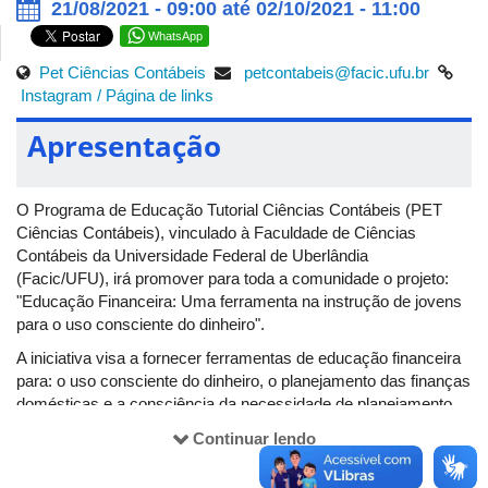
21/08/2021 - 09:00 até 02/10/2021 - 11:00
WhatsApp
Pet Ciências Contábeis
petcontabeis@facic.ufu.br
Instagram /
Página de links
Apresentação
O Programa de Educação Tutorial Ciências Contábeis (PET
Ciências Contábeis), vinculado à Faculdade de Ciências
Contábeis da Universidade Federal de Uberlândia
(Facic/UFU), irá promover para toda a comunidade o projeto:
"Educação Financeira: Uma ferramenta na instrução de jovens
para o uso consciente do dinheiro".
A iniciativa visa a fornecer ferramentas de educação financeira
para: o uso consciente do dinheiro, o planejamento das finanças
domésticas e a consciência da necessidade de planejamento
financeiro, no intuito de contribuir para a melhoria da qualidade
Continuar lendo
de vida.
Desenvolvido em parceria com a Escola Estadual Frei Egídio