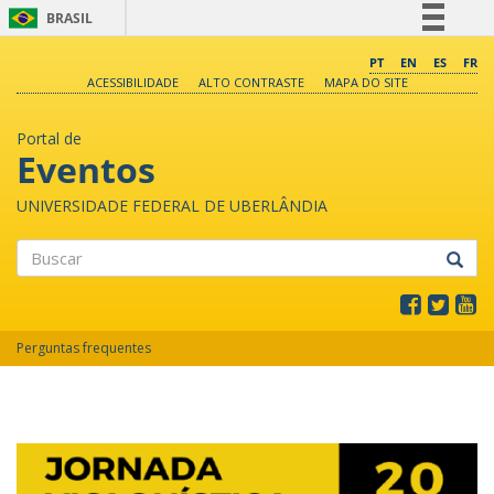
BRASIL
Simplifique!
PT
EN
ES
FR
ACESSIBILIDADE
ALTO CONTRASTE
MAPA DO SITE
Comunica BR
Participe
Portal de
Acesso à informação
Eventos
Legislação
UNIVERSIDADE FEDERAL DE UBERLÂNDIA
Canais
Buscar
Perguntas frequentes