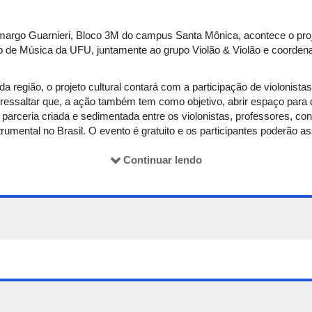
amargo Guarnieri, Bloco 3M do campus Santa Mônica, acontece o proj
so de Música da UFU, juntamente ao grupo Violão & Violão e coorden
da região, o projeto cultural contará com a participação de violonist
e ressaltar que, a ação também tem como objetivo, abrir espaço para
 a parceria criada e sedimentada entre os violonistas, professores, c
trumental no Brasil. O evento é gratuito e os participantes poderão as
oficina de violão, além de ter a oportunidade de assistir seis concert
Continuar lendo