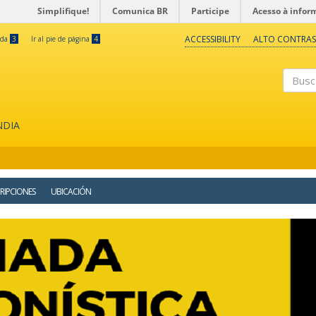
Simplifique!
Comunica BR
Participe
Acesso à infor
ACCESSIBILITY
ALTO CONTRAS
eda
3
Ir al pie de página
4
Buscar
NDIA
RIPCIONES
UBICACIÓN