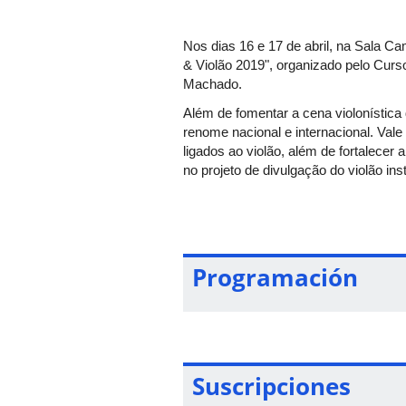
Nos dias 16 e 17 de abril, na Sala C
& Violão 2019", organizado pelo Cur
Machado.
Além de fomentar a cena violonística 
renome nacional e internacional. Val
ligados ao violão, além de fortalecer
no projeto de divulgação do violão ins
palestra, mesa redonda, master class, 
Mais informações:
Programación
E-mail:
cultura@proex.ufu.br
Telefone: 3291-8947
Suscripciones