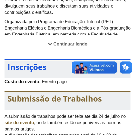
divulguem seus trabalhos e discutam suas atividades e
contribuições científicas.
Organizada pelo Programa de Educação Tutorial (PET)
Engenharia Elétrica e Engenharia Biomédica e a Pós-graduação
em Engenharia Elétrica, em parceria com a Faculdade de
Engenharia Elétrica da Universidade Federal de Uberlândia
Continuar lendo
(Feelt/UFU), o evento acontecerá de 27 de novembro a primeiro
de dezembro, no Campus Santa Mônica.
Inscrições
Custo do evento:
Evento pago
Submissão de Trabalhos
A submissão de trabalhos pode ser feita ate dia 24 de julho no
site do evento
, onde também estão disponíveis as normas
para os artigos.