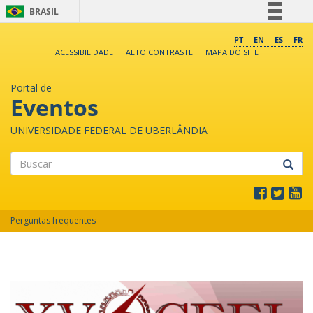
BRASIL
Simplifique!
PT
EN
ES
FR
ACESSIBILIDADE
ALTO CONTRASTE
MAPA DO SITE
Comunica BR
Participe
Portal de
Acesso à informação
Eventos
Legislação
UNIVERSIDADE FEDERAL DE UBERLÂNDIA
Canais
Buscar
Perguntas frequentes