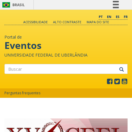
BRASIL
Simplifique!
PT
EN
ES
FR
ACESSIBILIDADE
ALTO CONTRASTE
MAPA DO SITE
Comunica BR
Participe
Portal de
Acesso à informação
Eventos
Legislação
UNIVERSIDADE FEDERAL DE UBERLÂNDIA
Canais
Buscar
Perguntas frequentes