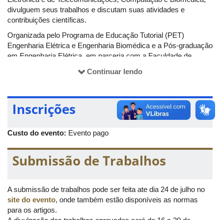
divulguem seus trabalhos e discutam suas atividades e
contribuições científicas.
Organizada pelo Programa de Educação Tutorial (PET)
Engenharia Elétrica e Engenharia Biomédica e a Pós-graduação
em Engenharia Elétrica, em parceria com a Faculdade de
Engenharia Elétrica da Universidade Federal de Uberlândia
Continuar lendo
(Feelt/UFU), o evento acontecerá de 27 de novembro a primeiro
de dezembro, no Campus Santa Mônica.
Inscrições
Custo do evento:
Evento pago
Submissão de Trabalhos
A submissão de trabalhos pode ser feita ate dia 24 de julho no
site do evento
, onde também estão disponíveis as normas
para os artigos.