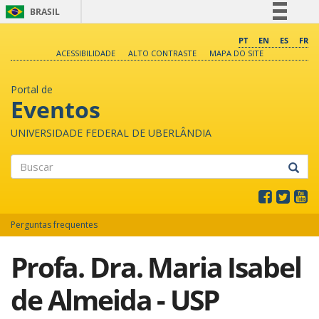
BRASIL
Simplifique!
PT
EN
ES
FR
ACESSIBILIDADE
ALTO CONTRASTE
MAPA DO SITE
Comunica BR
Participe
Portal de
Acesso à informação
Eventos
Legislação
UNIVERSIDADE FEDERAL DE UBERLÂNDIA
Canais
Buscar
Perguntas frequentes
Profa. Dra. Maria Isabel
de Almeida - USP