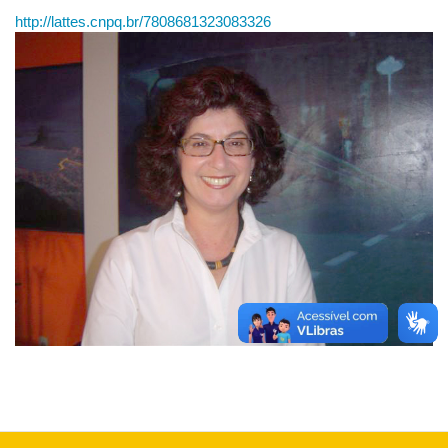
http://lattes.cnpq.br/7808681323083326