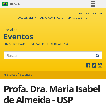
BRASIL
Simplifique!
PT
EN
ES
FR
ACCESSIBILITY
ALTO CONTRASTE
MAPA DEL SITIO
Comunica BR
Participe
Portal de
Acesso à informação
Eventos
Legislação
UNIVERSIDAD FEDERAL DE UBERLANDIA
Canais
Buscar
Preguntas frecuentes
Profa. Dra. Maria Isabel
de Almeida - USP