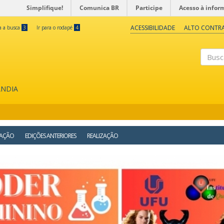
Simplifique!
Comunica BR
Participe
Acesso à infor
ACESSIBILIDADE
ALTO CONTR
ra a busca
3
Ir para o rodapé
4
Buscar
ÂNDIA
AÇÃO
EDIÇÕES ANTERIORES
REALIZAÇÃO