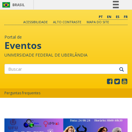
BRASIL
Simplifique!
PT
EN
ES
FR
ACESSIBILIDADE
ALTO CONTRASTE
MAPA DO SITE
Comunica BR
Participe
Portal de
Acesso à informação
Eventos
Legislação
UNIVERSIDADE FEDERAL DE UBERLÂNDIA
Canais
Buscar
Perguntas frequentes