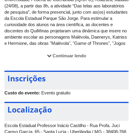
(24/08), a partir das 8h, a atividade “Das telas aos laboratórios
de pesquisa”, de forma presencial, junto com as(os) estudantes
da Escola Estadual Parque São Jorge. Para estimular a
curiosidade dos alunos na área científica, as docentes e
discentes do QuiMinas projetaram uma dinâmica que insere no
ambiente escolar as personagens Malévola, Daenerys, Katniss
e Hermione, das obras "Malévola", "Game of Thrones", "Jogos
Vorazes" e "Harry Potter", respectivamente.
Continuar lendo
A atividade consiste na divisão dos alunos em quatro equipes
que receberão pistas sobre as personagens e os locais onde
estão escondidas na escola. As equipes deverão encontrar as
Inscrições
personagens e realizar um experimento, instruído, relacionado à
história de cada uma. Quando o experimento for concluído, as
personagens darão quatro charadas científicas para que a
Custo do evento:
Evento gratuito
equipe responda. Quando acertarem as charadas, será feita
uma marca com tinta na equipe e o grupo deve seguir para a
Localização
busca da próxima personagem. Vence a equipe que responder
primeiro a todas as questões das quatro personagens.
Escola Estadual Professor Inácio Castilho - Rua Profa. Juci
Carmo García, 65 - Santa Luzia - Uberlândia / MG - 38408-768