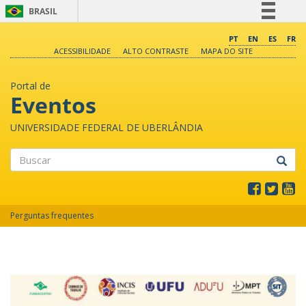
BRASIL
Simplifique!
PT
EN
ES
FR
ACESSIBILIDADE
ALTO CONTRASTE
MAPA DO SITE
Comunica BR
Participe
Portal de
Acesso à informação
Eventos
Legislação
UNIVERSIDADE FEDERAL DE UBERLÂNDIA
Canais
Buscar
Perguntas frequentes