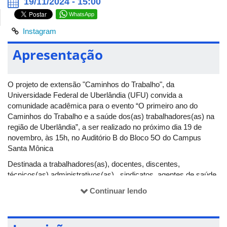
19/11/2024 - 15:00
WhatsApp
Instagram
Apresentação
O projeto de extensão "Caminhos do Trabalho", da
Universidade Federal de Uberlândia (UFU) convida a
comunidade acadêmica para o evento “O primeiro ano do
Caminhos do Trabalho e a saúde dos(as) trabalhadores(as) na
região de Uberlândia”, a ser realizado no próximo dia 19 de
novembro, às 15h, no Auditório B do Bloco 5O do Campus
Santa Mônica
Destinada a trabalhadores(as), docentes, discentes,
técnicos(as) administrativos(as) , sindicatos, agentes de saúde,
membros do judiciário e movimentos sociais, a atividade tem
Continuar lendo
como objetivo apresentar os resultados alcançados pelo projeto
ao longo de seu primeiro ano e discutir perspectivas para a
redução dos problemas de saúde que afetam os