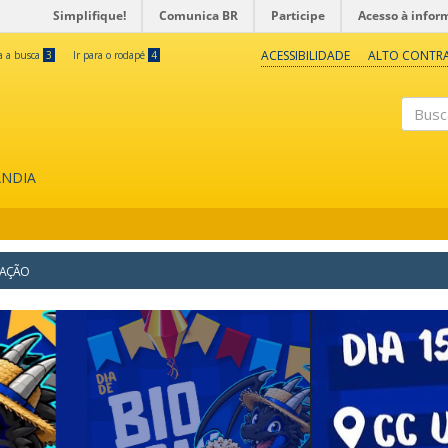
Simplifique!
Comunica BR
Participe
Acesso à infor
ACESSIBILIDADE
ALTO CONTR
ra a busca
3
Ir para o rodapé
4
Buscar
ÂNDIA
ZAÇÃO