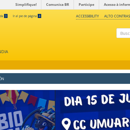
Simplifique!
Comunica BR
Participe
Acesso à infor
ACCESSIBILITY
ALTO CONTRAS
eda
3
Ir al pie de página
4
Buscar
NDIA
IÓN