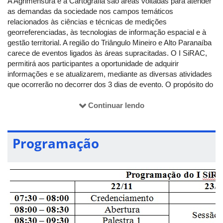
A Agrimensura e a Cartografia são áreas voltadas para atender
as demandas da sociedade nos campos temáticos
relacionados às ciências e técnicas de medições
georreferenciadas, às tecnologias de informação espacial e à
gestão territorial. A região do Triângulo Mineiro e Alto Paranaíba
carece de eventos ligados às áreas supracitadas. O I SiRAC,
permitirá aos participantes a oportunidade de adquirir
informações e se atualizarem, mediante as diversas atividades
que ocorrerão no decorrer dos 3 dias de evento. O propósito do
I SiRAC é proporcionar à comunidade acadêmica e aos
profissionais de Monte Carmelo e região informações e troca de
Continuar lendo
experiências técnica-científicas na área de Agrimensura e
Cartografia. Além disso, capacitar o público com palestras e
minicursos.
Programação
O tema do simpósio será A Topografia e a Geodésia no cenário
nacional, na qual as palestras abordarão assuntos relacionados
a está temática.
As atividades no período da manhã serão realizadas no
auditório da Superintendência Regional de Ensino, localizado na
Avenida XV de novembro, 440 (em frente a Unidade Boa Vista).
As atividades de mini-cursos serão realizadas na Unidade Vila