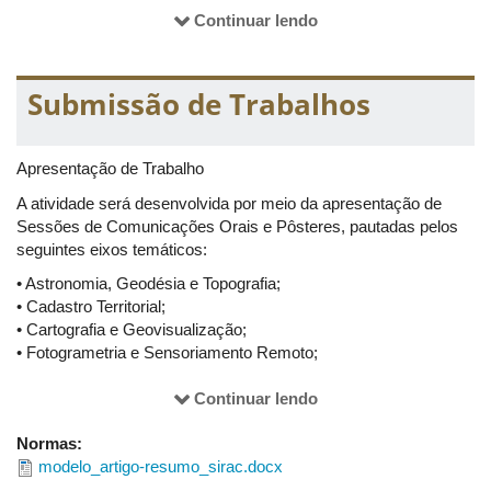
Continuar lendo
Técnicos:
Carlos Alberto de M. Cordeiro Palhares (IGUFU)
Carlos Roberto Borges Junior (IGUFU)
Submissão de Trabalhos
Douglas Santana Serato (FECIV)
Edmar Vieira de Oliveira (IGUFU)
Januário Chirieleison Fernandes (IGUFU)
Apresentação de Trabalho
Valdiney José da Silva (IGUFU)
Weldon Santos Martins (IGUFU)
A atividade será desenvolvida por meio da apresentação de
Sessões de Comunicações Orais e Pôsteres, pautadas pelos
seguintes eixos temáticos:
• Astronomia, Geodésia e Topografia;
• Cadastro Territorial;
• Cartografia e Geovisualização;
• Fotogrametria e Sensoriamento Remoto;
• Sistemas de Informação Geográfica; e
• Planejamento Ambiental e Urbano.
Continuar lendo
As datas para submissão dos trabalhos, bem como parecer e
Normas:
divulgação dos trabalhos aceitos, seguirão a seguinte agenda:
modelo_artigo-resumo_sirac.docx
• Submissão de trabalhos: 08/08/2016 à 23/09/2016