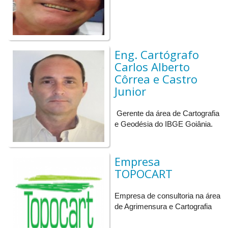
• Complementar a formação acadêmica;
CONFIRA NOS ARQUIVOS ABAIXO OS HORÁRIOS DAS
APRESENTAÇÕES
Eng. Cartógrafo
Carlos Alberto
Côrrea e Castro
Junior
Gerente da área de Cartografia
e Geodésia do IBGE Goiânia.
Empresa
TOPOCART
Empresa de consultoria na área
de Agrimensura e Cartografia