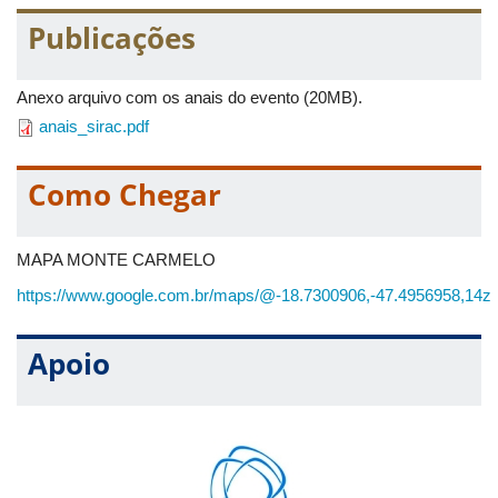
• Divulgação dos trabalhos aceitos: até 14/10/2016
Publicações
Os interessados poderão submeter trabalhos no formato de
resumo expandido e trabalho completo.
Anexo arquivo com os anais do evento (20MB).
anais_sirac.pdf
Como Chegar
MAPA MONTE CARMELO
https://www.google.com.br/maps/@-18.7300906,-47.4956958,14z
Apoio