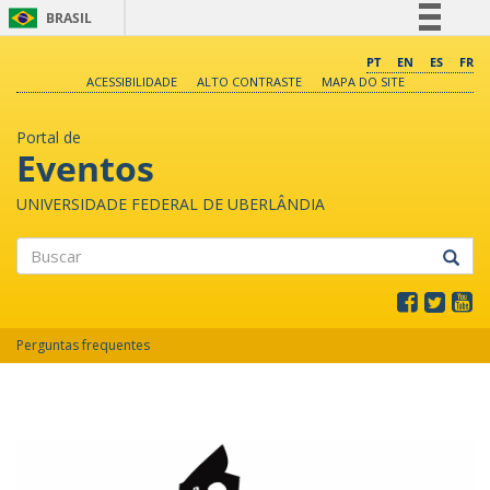
BRASIL
Simplifique!
PT
EN
ES
FR
ACESSIBILIDADE
ALTO CONTRASTE
MAPA DO SITE
Comunica BR
Participe
Portal de
Acesso à informação
Eventos
Legislação
UNIVERSIDADE FEDERAL DE UBERLÂNDIA
Canais
Buscar
Perguntas frequentes