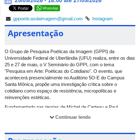
25/05/2026 - 18:00 até 27/05/2026
WhatsApp
gppoeticasdaimagem@gmail.com
Instagram
Apresentação
O Grupo de Pesquisa Poéticas da Imagem (GPPI) da
Universidade Federal de Uberlândia (UFU) realiza, entre os dias
25 e 27 de maio, o V Seminário do GPPI, com o tema
"Pesquisa em Arte: Poéticas do Cotidiano". O evento, que
acontecerá presencialmente no Auditório 5O-E do Campus
Santa Mônica, propõe uma investigação crítica sobre o
cotidiano como espaço de resistência, micropolíticas e
reinvenções estéticas.
Fundamentado nas teorias de Michel de Certeau e Paul
Ardenne, o seminário articula teoria e prática para discutir o
Continuar lendo
espaço social como território de produção simbólica. A
programação contará com mesas-redondas integradas por
pesquisadores convidados e sessões de comunicações orais,
onde estudantes de graduação e pós-graduação socializarão