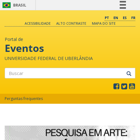
BRASIL
Simplifique!
PT
EN
ES
FR
ACESSIBILIDADE
ALTO CONTRASTE
MAPA DO SITE
Comunica BR
Participe
Portal de
Acesso à informação
Eventos
Legislação
UNIVERSIDADE FEDERAL DE UBERLÂNDIA
Canais
Buscar
Perguntas frequentes