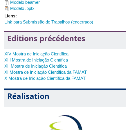
Modelo beamer
Profa. Dra. Dulce Mary de Almeida
(Matemática Pura)
Modelo .pptx
Profa. Dra. Érika Maria Chioca Lopes
(Educação Matemática)
Liens:
Prof. Dr. Josuel Kruppa Rogenski
(Matemática Aplicada)
Link para Submissão de Trabalhos (encerrado)
Prof. Dr. Lúcio Borges de Araújo
(Estatística)
Editions précédentes
XIV Mostra de Iniciação Científica
XIII Mostra de Iniciação Científica
XII Mostra de Iniciação Científica
XI Mostra de Iniciação Científica da FAMAT
X Mostra de Iniciação Científica da FAMAT
Réalisation