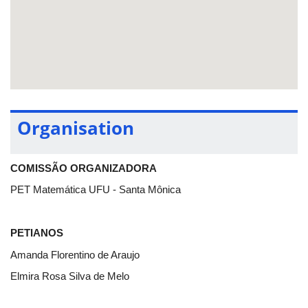
Durante o evento:
Estudante de Graduação ou Ensino Médio: R$35,00
Professores do ensino superior: R$50,00
Atenção: ao se inscrever para o evento o participante terá um
período máximo de 7 dias para enviar o comprovante de
contribuição.
Organisation
COMISSÃO ORGANIZADORA
PET Matemática UFU - Santa Mônica
PETIANOS
Amanda Florentino de Araujo
Elmira Rosa Silva de Melo
Enrique Barbosa Oliveira