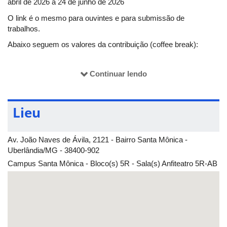
abril de 2026 a 24 de junho de 2026
O link é o mesmo para ouvintes e para submissão de
trabalhos.
Abaixo seguem os valores da contribuição (coffee break):
Continuar lendo
De 09/04 a 05/05:
Estudante de Graduação ou Ensino Médio: R$25,00
Professores do ensino superior: R$35,00
Lieu
De 06/05 a 31/05:
Av. João Naves de Ávila, 2121 - Bairro Santa Mônica -
Estudante de Graduação ou Ensino Médio: R$30,00
Uberlândia/MG - 38400-902
Professores do ensino superior: R$40,00
Campus Santa Mônica - Bloco(s) 5R - Sala(s) Anfiteatro 5R-AB
De 01/06 a 23/06:
Estudante de Graduação ou Ensino Médio: R$30,00
Professores do ensino superior: R$45,00