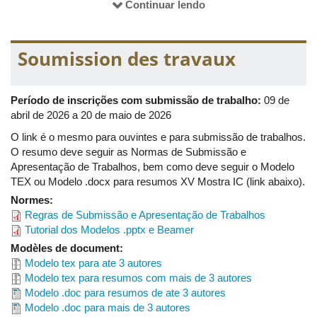
Continuar lendo
Gabriel Melo Gomes Pereira
Gabriela Alonso Pereira Badiglian
Soumission des travaux
Gustavo Zago Barbosa
Joangelo Marins Alves
Período de inscrições com submissão de trabalho:
09 de
Kaic Porfírio Almeida
abril de 2026 a 20 de maio de 2026
Robert Vieira de Araújo
O link é o mesmo para ouvintes e para submissão de trabalhos.
Ryan Gabriel Devoti Peres
O resumo deve seguir as Normas de Submissão e
Apresentação de Trabalhos, bem como deve seguir o Modelo
Thamires Sartori Pereira
TEX ou Modelo .docx para resumos XV Mostra IC (link abaixo).
Theo Marques Rodrigues Teófilo
Normes:
Regras de Submissão e Apresentação de Trabalhos
Tutorial dos Modelos .pptx e Beamer
TUTOR
Modèles de document:
Prof. Dr. Germano Abud de Rezende
Modelo tex para ate 3 autores
Modelo tex para resumos com mais de 3 autores
Modelo .doc para resumos de ate 3 autores
COMITÊ CIENTÍFICO
Modelo .doc para mais de 3 autores