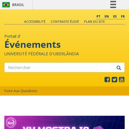
BRASIL
Simplifique!
PT
EN
ES
FR
ACCESSIBILITÉ
CONTRASTE ÉLEVÉ
PLAN DU SITE
Comunica BR
Participe
Portail d'
Acesso à informação
Événements
Legislação
UNIVERSITÉ FÉDÉRALE D'UBERLÂNDIA
Canais
Rechercher
Foire Aux Questions