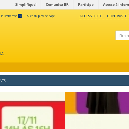
Simplifique!
Comunica BR
Participe
Acesso à infor
ACCESSIBILITÉ
CONTRASTE É
à la recherche
3
Aller au pied de page
Reche
IA
NTS