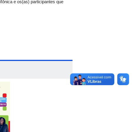
Mônica e os(as) participantes que
-C (UFU Santa Mônica)
nica).
s Mulheres, da UFU, da Faculdade de