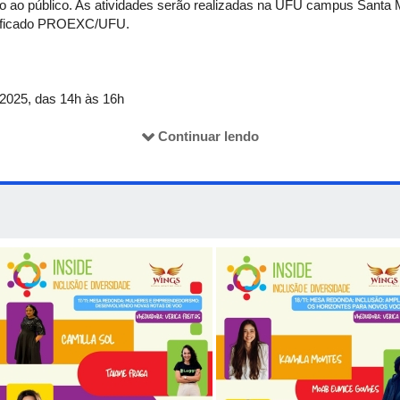
rto ao público. As atividades serão realizadas na UFU campus Santa 
rtificado PROEXC/UFU.
/2025, das 14h às 16h
 e 18/11, das 14h às 17h
/11, das 14h às 17h
Continuar lendo
nvolvendo novas rotas de voo, 17/11/2025 às 19h no auditório 5O
para novos voos: 18/11/2025 às 19h no auditório 5O-C (UFU Santa Mô
inscrição gratuita
ink:
https://forms.cloud.microsoft/r/7WEBE2UTCW
 do Ministério da Ciência, Tecnologia e Inovação, do Ministério da
o GeL – Gestão em Libras.