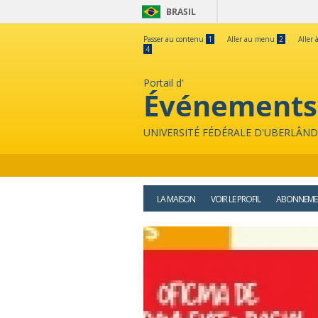
BRASIL
Passer au contenu
1
Aller au menu
2
Aller 
4
Portail d'
Événements
UNIVERSITÉ FÉDÉRALE D'UBERLÂND
LA MAISON
VOIR LE PROFIL
ABONNEME