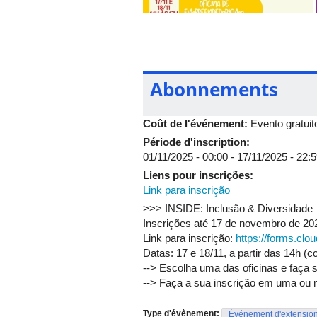
>>> INSIDE: Inclusão & Diversidade
Inscrições até 17 de novembro de 2
Link para inscrição:
https://forms.c
Datas: 17 e 18/11, a partir das 14h 
--> Escolha uma das oficinas e faça s
Abonnements
--> Faça a sua inscrição em uma ou
--> Para mais informações sobre a W
Coût de l'événement:
Evento gratuit
(
https://www.instagram.com/Wings_br
Période d'inscription:
A iniciativa Wings (Women Impacting 
01/11/2025 - 00:00
-
17/11/2025 - 22:
FAGEN/UFU, é uma iniciativa que vis
Liens pour inscrições:
Para saber mais sobre a Wings, aces
Link para inscrição
>>> INSIDE: Inclusão & Diversidade
Inscrições até 17 de novembro de 2
Link para inscrição:
https://forms.c
Datas: 17 e 18/11, a partir das 14h 
--> Escolha uma das oficinas e faça s
--> Faça a sua inscrição em uma ou
Type d'évènement:
Événement d'extensio