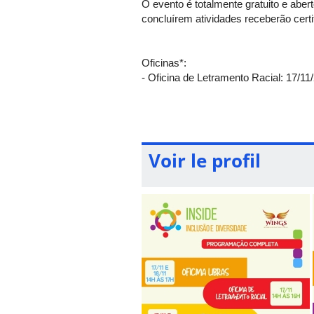
O evento é totalmente gratuito e abe
concluírem atividades receberão ce
Oficinas*:
- Oficina de Letramento Racial: 17/11
- Oficina de Empreendedorismo: 17/11
- Oficina básica de Libras: 17/11 e 18
Voir le profil
Mesas-redondas:
- Mulheres e Empreendedorismo: dese
- Inclusão: ampliando os horizontes 
*escolha uma das oficinas e faça sua 
As inscrições podem ser feitas pelo l
Vagas limitadas!
O INSIDE conta com o apoio do CNPq,
Gestão e Negócios (FAGEN/UFU) e d