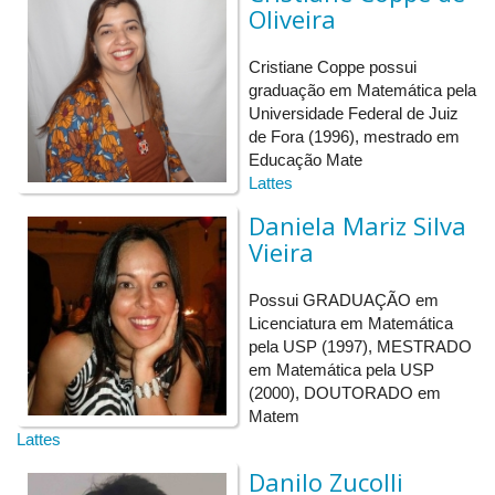
Oliveira
Palestra Estatística 4:
Estatísticas comumente
utilizadas para análise sensorial
-
Fabrícia de Matos
Cristiane Coppe possui
Oliveira – FAMAT-UFU
graduação em Matemática pela
Palestra Estatística 5:
Moderna teoria de carteiras
-
Universidade Federal de Juiz
Danilo Zucolli Figueiredo - Poli-USP
de Fora (1996), mestrado em
Educação Mate
Lattes
Ciclo de palestras 1:
Grupo Fundamental e Espaços de
Recobrimento
-
Marcio Colombo Fenille - FAMAT-UFU
Daniela Mariz Silva
Ciclo de palestras 2:
Introdução à Teoria de
Vieira
Quasegrupos e Loops
-
Dylene Agda Souza de Barros -
FAMAT-UFU
Possui GRADUAÇÃO em
Licenciatura em Matemática
pela USP (1997), MESTRADO
Palestra de divulgação 1:
“Mágicas” com números:
em Matemática pela USP
revelando seus segredos
- Marcos Antônio da Câmara -
(2000), DOUTORADO em
FAMAT-UFU
Matem
A realização de atividades lúdicas que envolvem
Lattes
conteúdos matemáticos sempre foi considerada
Danilo Zucolli
uma metodologia bastante interessante para