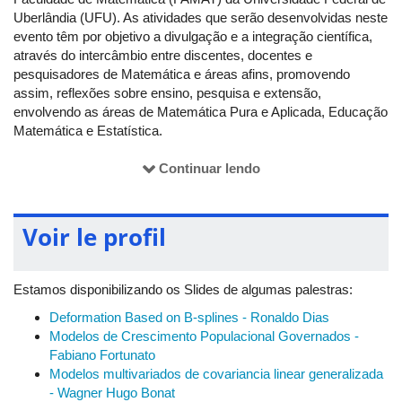
Uberlândia (UFU). As atividades que serão desenvolvidas neste
evento têm por objetivo a divulgação e a integração científica,
através do intercâmbio entre discentes, docentes e
pesquisadores de Matemática e áreas afins, promovendo
assim, reflexões sobre ensino, pesquisa e extensão,
envolvendo as áreas de Matemática Pura e Aplicada, Educação
Matemática e Estatística.
Desta forma, o evento valoriza a interdisciplinaridade entre as
Continuar lendo
diferentes áreas do conhecimento, oferecendo, também,
oportunidades de formação continuada aos egressos dos
cursos superiores da região de Uberlândia - Minas Gerais. Além
Voir le profil
disto, estas atividades estão fortemente associadas à pesquisa
avançada em matemática pura, matemática aplicada e
computacional, favorecendo, portanto, o fortalecimento regional
Estamos disponibilizando os Slides de algumas palestras:
de ações voltadas para a pós-graduação.
Deformation Based on B-splines - Ronaldo Dias
O evento é destinado a um público alvo diversificado que
Modelos de Crescimento Populacional Governados -
engloba alunos de graduação e de pós-graduação, professores
Fabiano Fortunato
de matemática do ensino básico, professores e pesquisadores
Modelos multivariados de covariancia linear generalizada
da área de ciências exatas, ou de áreas afins. Visando atender
- Wagner Hugo Bonat
a uma demanda cada vez maior deste público, que tem