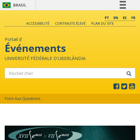
BRASIL
Simplifique!
PT
EN
ES
FR
ACCESSIBILITÉ
CONTRASTE ÉLEVÉ
PLAN DU SITE
Comunica BR
Participe
Portail d'
Acesso à informação
Événements
Legislação
UNIVERSITÉ FÉDÉRALE D'UBERLÂNDIA
Canais
Rechercher
Foire Aux Questions