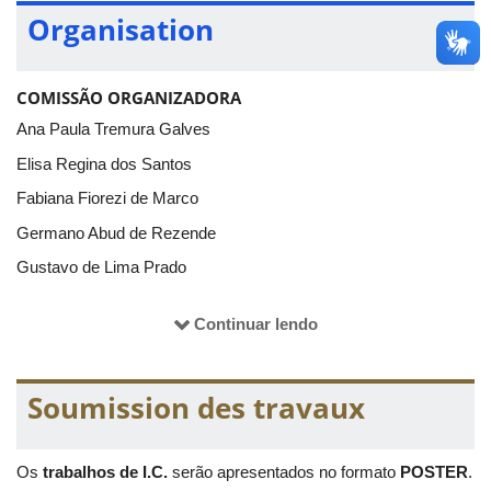
Organisation
COMISSÃO ORGANIZADORA
Ana Paula Tremura Galves
Elisa Regina dos Santos
Fabiana Fiorezi de Marco
Germano Abud de Rezende
Gustavo de Lima Prado
Luis Renato Gonçalves Dias
Continuar lendo
Maria Imaculada de Souza Silva
Rodrigo Lambert
Soumission des travaux
COMISSÃO ORGANIZADORA DA MARATONA
Ana Carla Piantella
Os
trabalhos de I.C.
serão apresentados no formato
POSTER
.