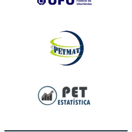
Fellipe André
João Paulo
Evandro
Pereira
Alexandre Suzuki
Diniz
Guardieiro Sousa
Teixeira
Santos
Prudente
Souza Junior
Faria
Francisco
João Paulo
Maria Victória
Ana Paula Moreira
Jonas Camilo
Pereira Dornelas
Paulino de
de Freitas
Lima
da Costa
Souza
Gabriel
Ariel de Oliveira
João Vitor Ribeiro
Mariana
Eurípedes de
Monção
Silva
Barbosa Silva
Jesus Farias
Maryanny
Arthur Bruno da
Gabriel Faria
Júlia Barcelos de
Martins de
Silva
Pinheiro
Menezes
Rezende
Oliveira
Gabriel
Mateus
Bárbara Cunha da
Henrique
Julia Naves
Ribeiro de
Silva
Cabral
Rodrigues
Souza Marra
Barthasson
Gabriel
Maurício
Bianca Menezes
Kauane de Araujo
Martins
Antônio da
Campos
Silva
Fernandes
Costa Neto
Gabriel
Pablo
Brenda Gabrielly
Kerolayne
Santos da
Henrique de
da Silva Cardoso
Meneses da Silva
Silva
Freitas
Guilherme
Paloma
Bruna Campos
Larissa Cláudia
Bernardes
Cavalcante
Guedes
Ribeiro
Rodrigues
Damaso
Pedro
Carla Mariana da
Gustavo
Larissa Roberta
Henrique