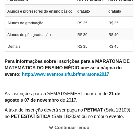
Alunos e professores do ensino básico
gratuito
gratuito
Alunos de graduação
R$ 25
R$ 35
Alunos de pós-graduação
R$ 30
R$ 40
Demais
R$ 35
R$ 45
Para informações sobre inscrições para a MARATONA DE
MATEMÁTICA DO ENSINO MÉDIO acesse a página do
evento:
http://www.eventos.ufu.br/maratona2017
As inscrições para a SEMAT/SEMEST ocorrem de
21 de
agosto
a
07 de novembro
de 2017.
A taxa de inscrição deverá ser paga no
PETMAT
(Sala 1B109),
no
PET ESTATÍSTICA
(Sala 1B203a) ou no próprio evento,
durante o credenciamento. Não haverá pagamento por
Continuar lendo
depósito/transferência bancária.