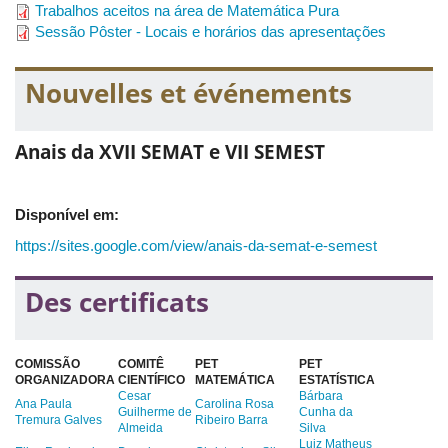
Trabalhos aceitos na área de Matemática Pura
Patrícia Ferreira Paranaíba (FAMAT-UFU)
Sessão Pôster - Locais e horários das apresentações
Simone Daniela Sartorio (UFSCar)
Nouvelles et événements
Suzete Maria Silva Afonso (IGCE-UNESP)
Taciana Oliveira Souza (FAMAT-UFU)
Anais da XVII SEMAT e VII SEMEST
Disponível em:
https://sites.google.com/view/anais-da-semat-e-semest
Des certificats
COMISSÃO
COMITÊ
PET
PET
ORGANIZADORA
CIENTÍFICO
MATEMÁTICA
ESTATÍSTICA
Cesar
Bárbara
Ana Paula
Carolina Rosa
Guilherme de
Cunha da
Tremura Galves
Ribeiro Barra
Almeida
Silva
Luiz Matheus