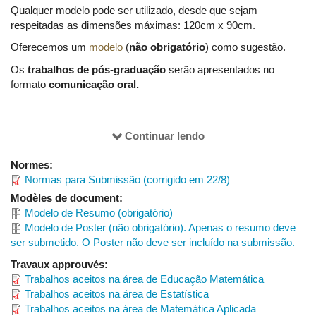
Antonio Carlos Nogueira
Qualquer modelo pode ser utilizado, desde que sejam
respeitadas as dimensões máximas: 120cm x 90cm.
Francielle Rodrigues de Castro Coelho
Oferecemos um
modelo
(
não obrigatório
) como sugestão.
Guilherme Chaud Tizziotti
Os
trabalhos de pós-graduação
serão apresentados no
Marisa de Souza Costa
formato
comunicação oral.
Thiago Aparecido Catalan
SESSÃO PÔSTER -
LOCAIS E HORÁRIOS DAS
Continuar lendo
COMITÊ CIENTÍFICO
APRESENTAÇÕES
César Guilherme de Almeida (FAMAT-UFU)
Normes:
Normas para Submissão (corrigido em 22/8)
Douglas Marin (FAMAT-UFU)
Modèles de document:
Fabiana Fiorezi de Marco (FAMAT-UFU)
Modelo de Resumo (obrigatório)
Fernando da Costa Barbosa (UFG)
Modelo de Poster (não obrigatório). Apenas o resumo deve
ser submetido. O Poster não deve ser incluído na submissão.
Fernando Rodrigo Rafaeli (FAMAT-UFU)
Travaux approuvés:
Homero Ghioti da Silva (FACIP-UFU)
Trabalhos aceitos na área de Educação Matemática
Lígia Laís Fêmina (FAMAT-UFU)
Trabalhos aceitos na área de Estatística
Trabalhos aceitos na área de Matemática Aplicada
Lúcio Borges de Araújo (FAMAT-UFU)