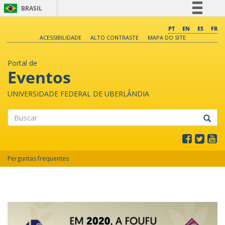
BRASIL
Simplifique!
PT
EN
ES
FR
ACESSIBILIDADE
ALTO CONTRASTE
MAPA DO SITE
Comunica BR
Participe
Portal de
Acesso à informação
Eventos
Legislação
UNIVERSIDADE FEDERAL DE UBERLÂNDIA
Canais
Buscar
Perguntas frequentes