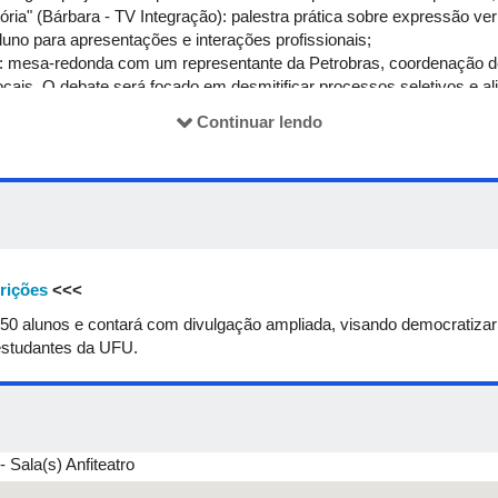
ia" (Bárbara - TV Integração): palestra prática sobre expressão ver
luno para apresentações e interações profissionais;
": mesa-redonda com um representante da Petrobras, coordenação 
ocais. O debate será focado em desmitificar processos seletivos e al
os graduandos.
Continuar lendo
rições
<<<
 350 alunos e contará com divulgação ampliada, visando democratiza
 estudantes da UFU.
Sala(s) Anfiteatro