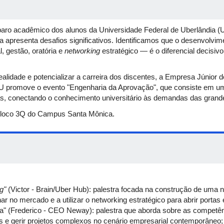
ro acadêmico dos alunos da Universidade Federal de Uberlândia (UF
a apresenta desafios significativos. Identificamos que o desenvolv
, gestão, oratória e
networking
estratégico — é o diferencial decisi
ealidade e potencializar a carreira dos discentes, a Empresa Júnior 
 promove o evento "Engenharia da Aprovação", que consiste em u
as, conectando o conhecimento universitário às demandas das grand
 Bloco 3Q do Campus Santa Mônica.
ng"
(Victor - Brain/Uber Hub): palestra focada na construção de uma nar
ar no mercado e a utilizar o networking estratégico para abrir port
va" (Frederico - CEO Neway): palestra que aborda sobre as competê
es e gerir projetos complexos no cenário empresarial contemporâneo;