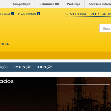
Simplifique!
Comunica BR
Participe
Acesso à infor
ACESSIBILIDADE
ALTO CONTR
ra a busca
3
Ir para o rodapé
4
Buscar
ÂNDIA
RIÇÕES
LOCALIZAÇÃO
REALIZAÇÃO