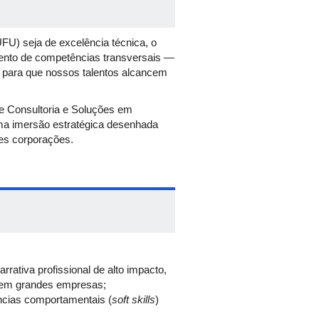
U) seja de excelência técnica, o
imento de competências transversais —
vo para que nossos talentos alcancem
de Consultoria e Soluções em
ma imersão estratégica desenhada
es corporações.
rativa profissional de alto impacto,
as em grandes empresas;
ncias comportamentais (
soft skills
)