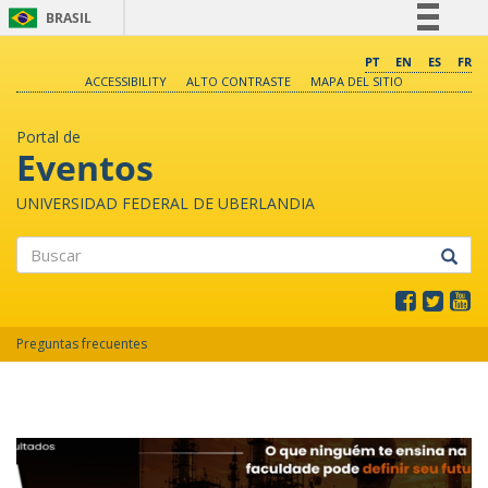
BRASIL
Simplifique!
PT
EN
ES
FR
ACCESSIBILITY
ALTO CONTRASTE
MAPA DEL SITIO
Comunica BR
Participe
Portal de
Acesso à informação
Eventos
Legislação
UNIVERSIDAD FEDERAL DE UBERLANDIA
Canais
Buscar
Preguntas frecuentes