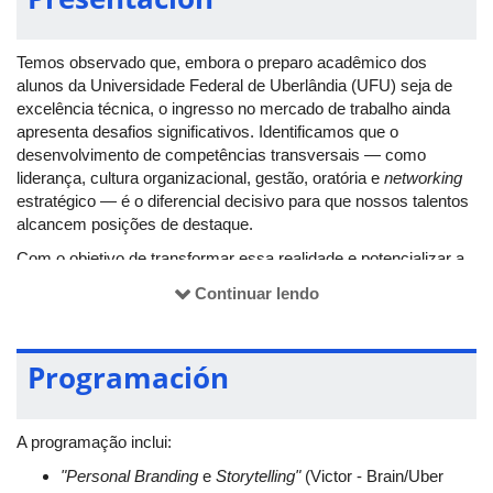
Temos observado que, embora o preparo acadêmico dos
alunos da Universidade Federal de Uberlândia (UFU) seja de
excelência técnica, o ingresso no mercado de trabalho ainda
apresenta desafios significativos. Identificamos que o
desenvolvimento de competências transversais — como
liderança, cultura organizacional, gestão, oratória e
networking
estratégico — é o diferencial decisivo para que nossos talentos
alcancem posições de destaque.
Com o objetivo de transformar essa realidade e potencializar a
carreira dos discentes, a Empresa Júnior de Consultoria e
Continuar lendo
Soluções em Engenharia Química - ConsultEQ UFU promove o
evento "Engenharia da Aprovação", que consiste em uma
imersão estratégica desenhada para preencher essas lacunas
Programación
práticas, conectando o conhecimento universitário às
demandas das grandes corporações.
A programação será no auditório do Bloco 3Q do Campus
A programação inclui:
Santa Mônica.
"Personal Branding
e
Storytelling"
(Victor - Brain/Uber