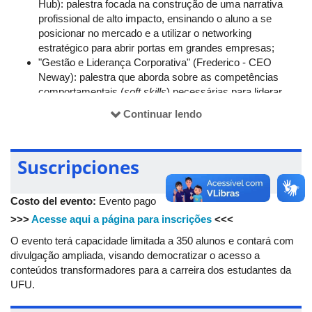
Hub): palestra focada na construção de uma narrativa
profissional de alto impacto, ensinando o aluno a se
posicionar no mercado e a utilizar o networking
estratégico para abrir portas em grandes empresas;
"Gestão e Liderança Corporativa" (Frederico - CEO
Neway): palestra que aborda sobre as competências
comportamentais (
soft skills
) necessárias para liderar
equipes e gerir projetos complexos no cenário
Continuar lendo
empresarial contemporâneo;
"Comunicação Assertiva e Oratória" (Bárbara - TV
Integração): palestra prática sobre expressão verbal,
Suscripciones
domínio de público e postura executiva, visando preparar
o aluno para apresentações e interações profissionais;
"Painel de Conexão e Vivência": mesa-redonda com um
Costo del evento:
Evento pago
representante da Petrobras, coordenação de RH
>>>
Acesse aqui a página para inscrições
<<<
da Associação Empresarial de Uberlândia (Aciub) e
gestores locais. O debate será focado em desmitificar
O evento terá capacidade limitada a 350 alunos e contará com
processos seletivos e alinhar as expectativas das
divulgação ampliada, visando democratizar o acesso a
corporações com a formação dos graduandos.
conteúdos transformadores para a carreira dos estudantes da
UFU.