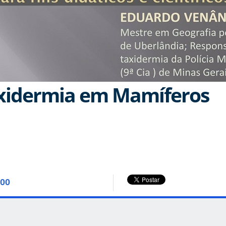
axidermia em Mamíferos
:00