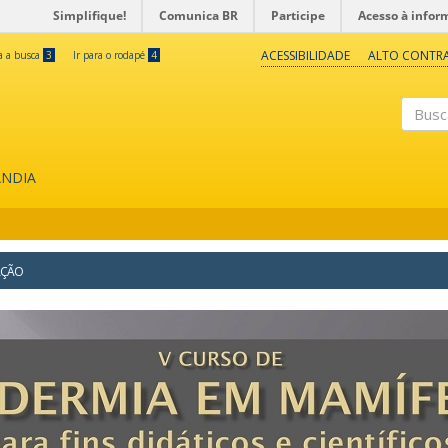
Simplifique!
Comunica BR
Participe
Acesso à infor
ACESSIBILIDADE
ALTO CONTR
ra a busca
3
Ir para o rodapé
4
Buscar
ÂNDIA
AÇÃO