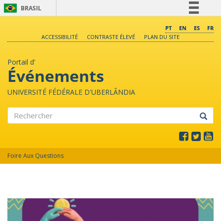
BRASIL
Simplifique!
PT
EN
ES
FR
ACCESSIBILITÉ
CONTRASTE ÉLEVÉ
PLAN DU SITE
Comunica BR
Participe
Portail d'
Acesso à informação
Événements
Legislação
UNIVERSITÉ FÉDÉRALE D'UBERLÂNDIA
Canais
Rechercher
Foire Aux Questions