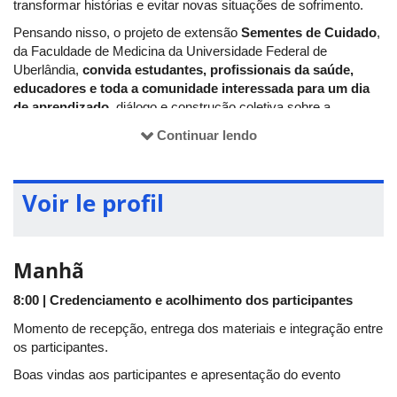
transformar histórias e evitar novas situações de sofrimento.
Pensando nisso, o projeto de extensão
Sementes de Cuidado
,
da Faculdade de Medicina da Universidade Federal de
Uberlândia,
convida estudantes, profissionais da saúde,
educadores e toda a comunidade interessada para um dia
de aprendizado
, diálogo e construção coletiva sobre a
prevenção da violência sexual infantil.
Continuar lendo
O evento contará com uma
conferência de abertura
conduzida pela professora Drª Helena Paro
, docente da
Faculdade de Medicina da UFU, pesquisadora e referência nas
Voir le profil
áreas de educação em saúde, bioética e formação das
profissões da saúde.
E
um
minicurso pela equipe do projeto
sementes do cuidado
Manhã
Mais do que transmitir conhecimentos, o encontro será um
espaço de reflexão e troca de experiências, buscando preparar
8:00 | Credenciamento e acolhimento dos participantes
os participantes para agir com segurança, sensibilidade,
Momento de recepção, entrega dos materiais e integração entre
responsabilidade e respeito diante de uma suspeita ou
os participantes.
revelação de violência.
Boas vindas aos participantes e apresentação do evento
Participe conosco e ajude a semear informação, cuidado e
proteção. Cada pessoa preparada pode se tornar um importante