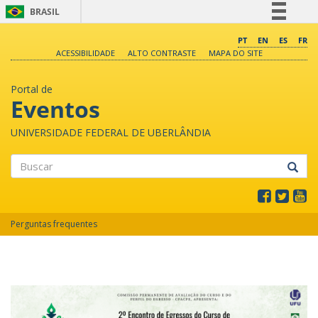
BRASIL
Simplifique!
PT
EN
ES
FR
ACESSIBILIDADE
ALTO CONTRASTE
MAPA DO SITE
Comunica BR
Participe
Portal de
Acesso à informação
Eventos
Legislação
UNIVERSIDADE FEDERAL DE UBERLÂNDIA
Canais
Buscar
Perguntas frequentes