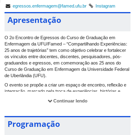
egressos.enfermagem@famed.ufu.br
Instagram
Apresentação
O 2o Encontro de Egressos do Curso de Graduação em
Enfermagem da UFU/Famed – “Compartilhando Experiências:
25 anos de trajetórias” tem como objetivo celebrar e fortalecer
os vínculos entre docentes, discentes, pesquisadores, pós-
graduandos e egressos, em comemoração aos 25 anos do
Curso de Graduação em Enfermagem da Universidade Federal
de Uberlândia (UFU).
O evento se propõe a criar um espaço de encontro, reflexão e
integração, marcado pela troca de experiências, histórias e
perspectivas que expressam a riqueza da trajetória coletiva
Continuar lendo
construída ao longo dessas duas décadas e meia.
A programação contemplará palestras, rodas de conversa,
mesas de discussão e o Espaço Conexão: Pôsteres & Café,
Programação
oportunizando diálogo científico, socialização de vivências
profissionais e fortalecimento dos laços entre diferentes