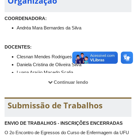
Organização
Espaço Conexão: Pôsteres & Café
COORDENADORA:
Um momento especial que reúne a apresentação de trabalhos
em formato de pôster junto ao coffee break, criando um
Andréa Mara Bernardes da Silva
ambiente acolhedor e propício para a troca de experiências. A
proposta é estimular o diálogo científico, a socialização de
pesquisas e práticas profissionais, além de fortalecer os
DOCENTES:
vínculos entre diferentes gerações de egressos.
Clesnan Mendes Rodrigues
Daniela Cristina de Oliveira Silva
Luana Araújo Macedo Scalia
Continuar lendo
TÉCNICO ADMINISTRATIVO:
Kelly Veridiany do Nascimento
Submissão de Trabalhos
DISCENTES:
ENVIO DE TRABALHOS - INSCRIÇÕES ENCERRADAS
Ana Paula Teixeira Bomfim
O 2o Encontro de Egressos do Curso de Enfermagem da UFU