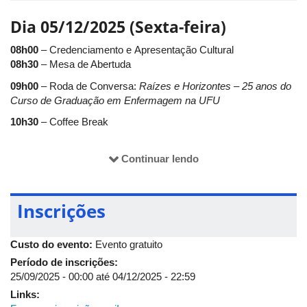
gerações da enfermagem formadas pela UFU.
Dia 05/12/2025 (Sexta-feira)
Datas: 05 e 06 de dezembro de 2025
08h00
– Credenciamento e Apresentação Cultural
Local: Anfiteatro Bloco 8C – Campus Umuarama
08h30
– Mesa de Abertuda
Estamos felizes em recebê-los(as) para este momento de
09h00
– Roda de Conversa:
Raízes e Horizontes – 25 anos do
celebração e partilha. Sua presença é essencial para que
Curso de Graduação em Enfermagem na UFU
possamos, juntos, valorizar nossa história, reconhecer
conquistas e inspirar o futuro da Enfermagem.
10h30
– Coffee Break
11h00
– Palestra:
A Representação Política da Enfermagem e
sua influência na formação do egresso e na construção de
Continuar lendo
políticas públicas para a profissão
12h00
– Intervalo para o Almoço
Inscrições
14h00
– Palestra:
A Enfermagem na Era da Inteligência Artificial
Custo do evento:
Evento gratuito
– o que muda no papel do enfermeiro?
Período de inscrições:
15h00
– Palestra:
O papel da representação de classe na
25/09/2025 - 00:00
até
04/12/2025 - 22:59
construção e valorização do perfil do egresso e na legislação
Links:
profissional