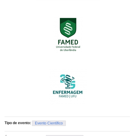
Atenção!!!
- Os trabalhos científicos devem seguir, obrigatoriamente, o
Template (modelo) divulgado e disponibilizado no site.
- A edição do template (modelo) é possível utilizando o
power
point
.
- Todos os trabalhos serão apresentados na forma de pôster
impresso.
- Os pôsteres deverão ser afixados no local (a definir), das 9h00
as 11h00 do dia 06/12/25.
- Haverá avaliação da apresentação no local.
Tipo de evento:
Evento Científico