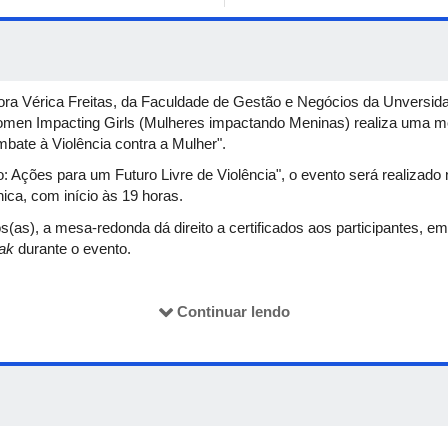
ora Vérica Freitas, da Faculdade de Gestão e Negócios da Unversid
omen Impacting Girls (Mulheres impactando Meninas) realiza uma me
bate à Violência contra a Mulher".
: Ações para um Futuro Livre de Violência", o evento será realizado
ca, com início às 19 horas.
s(as), a mesa-redonda dá direito a certificados aos participantes, e
eak
durante o evento.
nstituto de História da UFU e pesquisadora do NEAB-UFU;
Continuar lendo
culdade de Medicina da UFU e médica do NUAVIDAS – Núcleo de Aten
 Unipac Uberlândia, doutora em História e membro da SOS Mulheres,
 de Gênero da UFU.