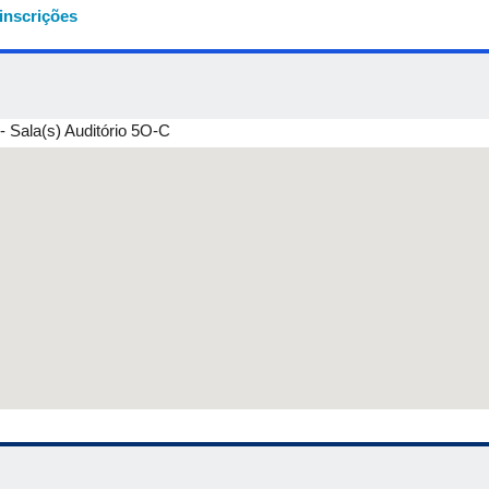
inscrições
Girls ou Mulheres Impactando Meninas) é uma iniciativa que visa pr
ngenharia e Ciências. Para saber mais sobre a WinGs, acesse o In
ação de três debatedoras:
 Sala(s) Auditório 5O-C