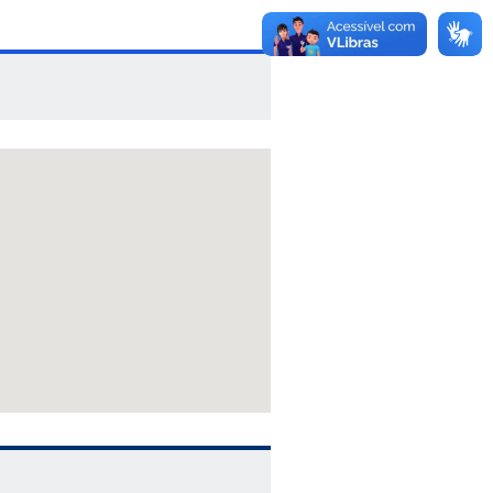
omover e incentivar a participação de
stagram:
@wings_brasil
.