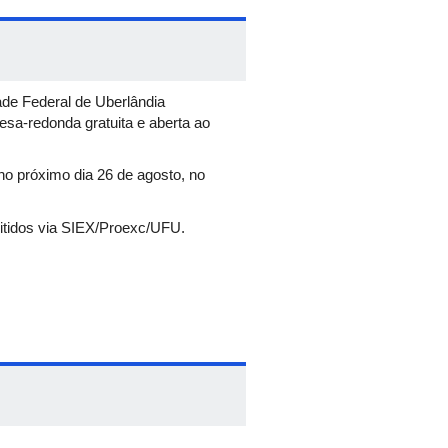
ade Federal de Uberlândia
sa-redonda gratuita e aberta ao
 no próximo dia 26 de agosto, no
mitidos via SIEX/Proexc/UFU.
ção Integral a Vítimas de Violência
 do Conselho de Direitos das