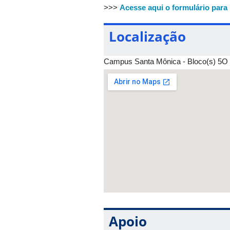
Sobre o projeto
>>>
Acesse aqui o formulário para 
A iniciativa WinGs (Women Impacting 
meninas e mulheres em Tecnologia, E
Localização
Mesa-redonda contará com a particip
Campus Santa Mônica - Bloco(s) 5O -
Apoio