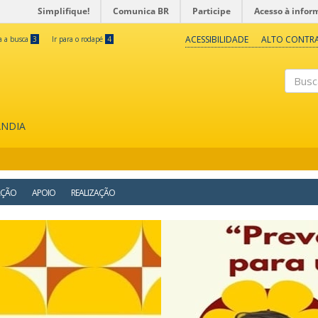
Simplifique!
Comunica BR
Participe
Acesso à infor
ACESSIBILIDADE
ALTO CONTR
ra a busca
3
Ir para o rodapé
4
Buscar
ÂNDIA
AÇÃO
APOIO
REALIZAÇÃO