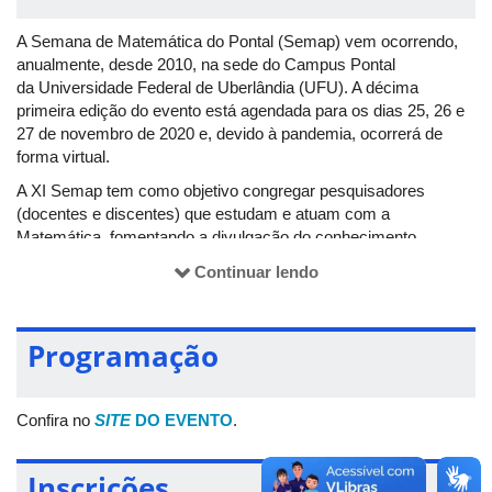
A Semana de Matemática do Pontal (Semap) vem ocorrendo,
anualmente, desde 2010, na sede do Campus Pontal
da Universidade Federal de Uberlândia (UFU). A décima
primeira edição do evento está agendada para os dias 25, 26 e
27 de novembro de 2020 e, devido à pandemia, ocorrerá de
forma virtual.
A XI Semap tem como objetivo congregar pesquisadores
(docentes e discentes) que estudam e atuam com a
Matemática, fomentando a divulgação do conhecimento
científico e o intercâmbio de ideias entre os mesmos.
Continuar lendo
Excepcionalmente, neste ano, a Semana de Matemática será
realizada no formato
on-line
, com palestras e mesa-redonda
sendo transmitidas ao vivo por videoconferências e as
Programação
comunicações orais sendo apresentadas por meio de vídeos
previamente gravados pelos autores e enviados para exposição
aos participantes.
Confira no
SITE
DO EVENTO
.
Os assuntos abordados na XI Semap giram em torno dos
seguintes temas: Matemática Pura, Matemática Aplicada,
Inscrições
Educação Matemática e Estatística. Embora este evento