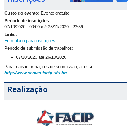
científico tenha como público-alvo pesquisadores, docentes e
discentes que desenvolvem estudos nas diversas áreas da
Custo do evento:
Evento gratuito
matemática, ele é voltado principalmente aos alunos do curso
Período de inscrições:
de Matemática.
07/10/2020 - 00:00
até
25/11/2020 - 23:59
Assista tudo pelo
CANAL DA SEMAP NO YOUTUBE
.
Links:
Demais redes sociais do evento:
Formulário para inscrições
Período de submissão de trabalhos:
INSTAGRAM
FACEBOOK
07/10/2020 até 26/10/2020
Para mais informações de submissão, acesse:
http://www.semap.facip.ufu.br/
Realização