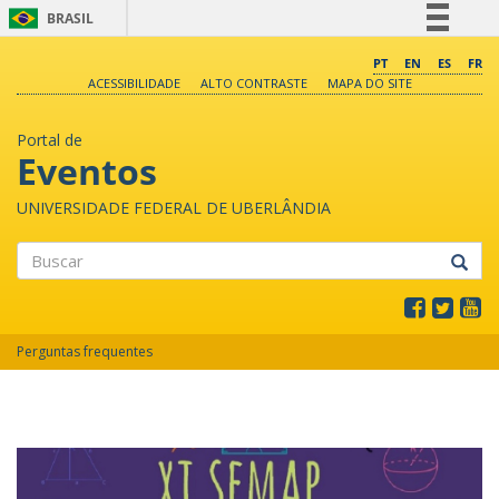
BRASIL
Simplifique!
PT
EN
ES
FR
ACESSIBILIDADE
ALTO CONTRASTE
MAPA DO SITE
Comunica BR
Participe
Portal de
Acesso à informação
Eventos
Legislação
UNIVERSIDADE FEDERAL DE UBERLÂNDIA
Canais
Buscar
Perguntas frequentes