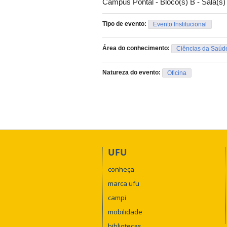
Campus Pontal - Bloco(s) B - Sala(s)
Tipo de evento:
Evento Institucional
Área do conhecimento:
Ciências da Saúd
Natureza do evento:
Oficina
UFU
conheça
marca ufu
campi
mobilidade
bibliotecas