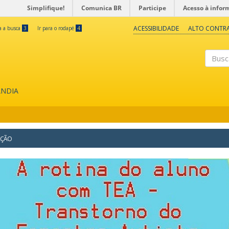
Simplifique!
Comunica BR
Participe
Acesso à infor
ACESSIBILIDADE
ALTO CONTR
ra a busca
3
Ir para o rodapé
4
Buscar
ÂNDIA
AÇÃO