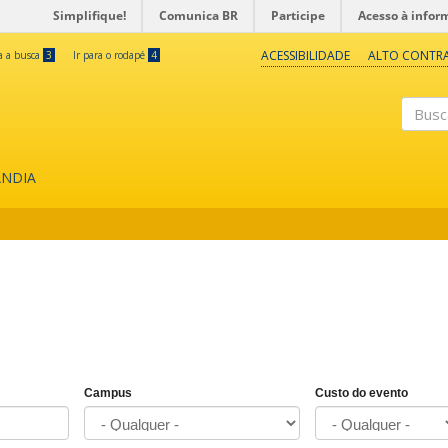
Simplifique!
Comunica BR
Participe
Acesso à infor
ACESSIBILIDADE
ALTO CONTR
ra a busca
3
Ir para o rodapé
4
Buscar
ÂNDIA
Campus
Custo do evento