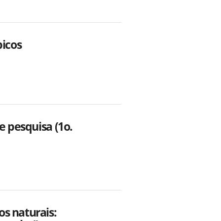
picos
e pesquisa (1o.
s naturais: