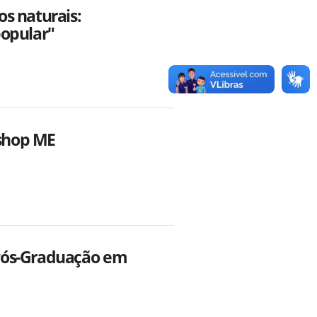
s naturais:
popular"
kshop ME
Pós-Graduação em