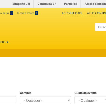
Simplifique!
Comunica BR
Participe
Acesso à infor
ACESSIBILIDADE
ALTO CONTR
ra a busca
3
Ir para o rodapé
4
Buscar
ÂNDIA
Campus
Custo do evento