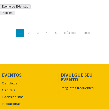
Evento de Extensão
Palestra
1
2
3
4
5
próximo ›
fim »
EVENTOS
DIVULGUE SEU
EVENTO
Científicos
Perguntas frequentes
Culturais
Extensionistas
Institucionais