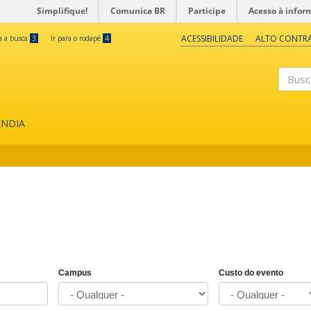
Simplifique!
Comunica BR
Participe
Acesso à infor
ACESSIBILIDADE
ALTO CONTR
ra a busca
3
Ir para o rodapé
4
Buscar
ÂNDIA
Campus
Custo do evento