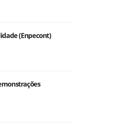
lidade (Enpecont)
Demonstrações