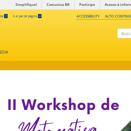
Simplifique!
Comunica BR
Participe
Acesso à infor
ACCESSIBILITY
ALTO CONTRAS
eda
3
Ir al pie de página
4
Buscar
NDIA