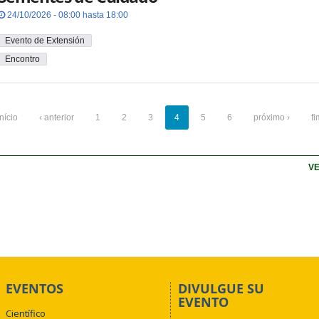
24/10/2026 - 08:00 hasta 18:00
Evento de Extensión
Encontro
início
‹ anterior
1
2
3
4
5
6
próximo ›
fi
VE
EVENTOS
DIVULGUE SU
EVENTO
Científico