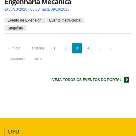
Engenharia Mecânica
05/10/2026 - 08:00 hasta 09/10/2026
Evento de Extensión
Evento Institucional
Simpósio
« início
‹ anterior
1
2
3
4
5
6
próximo ›
fim »
VEJA TODOS OS EVENTOS DO PORTAL
UFU