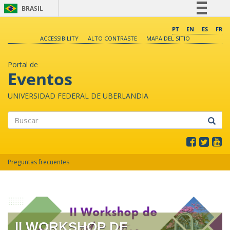
BRASIL
Simplifique!
PT
EN
ES
FR
ACCESSIBILITY
ALTO CONTRASTE
MAPA DEL SITIO
Comunica BR
Participe
Portal de
Acesso à informação
Eventos
Legislação
UNIVERSIDAD FEDERAL DE UBERLANDIA
Canais
Buscar
Preguntas frecuentes
II WORKSHOP DE