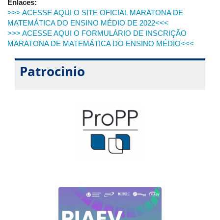
Enlaces:
equipes;
>>> ACESSE AQUI O SITE OFICIAL MARATONA DE
As inscrições das equipes deverão ser feitas
MATEMÁTICA DO ENSINO MÉDIO DE 2022<<<
exclusivamente pelo formulário disponível no link
>>> ACESSE AQUI O FORMULÁRIO DE INSCRIÇÃO
https://forms.gle/12UDRT1Cr75MTZTB8
MARATONA DE MATEMÁTICA DO ENSINO MÉDIO<<<
Período de inscrição na Maratona:
10 de agosto a 16 de
setembro.
Patrocinio
Para mais informações acessem
o site oficial
ou sigam o
Instagram da Maratona de Matemática @maratonafamat.