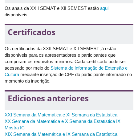
conter: (a) título do trabalho; (b) nome dos autor(es) e/ou
Os anais da XXII SEMAT e XII SEMEST estão
aqui
autora(s); (c) nome do orientador; (d) nome dos eventos: “XXII
disponíveis.
SEMAT e XII SEMEST” e (e) logo da Universidade Federal de
Uberlândia (UFU), atendendo as diretrizes de utilização da
Certificados
mesma. Não é necessária a submissão prévia da apresentação
de slides para análise.
Para participação virtual (inscritos residentes em outras
Os certíficados da XXII SEMAT e XII SEMEST já estão
localidades do país e trabalhos da área do Mestrado
disponíveis para os apresentadores e participantes que
profissional), os formatos de apresentação serão similares aos
cumpriram os requisitos mínimos. Cada certificado pode ser
do ano de 2021, com sessões de transmissão de vídeo de
acessado por meio do
Sistema de Informação de Extensão e
apresentação previamente submetido e espaço para discussão
Cultura
mediante inserção de CPF do participante informado no
online entre apresentador e participantes.
momento da inscrição.
Etapa 2 (para trabalhos considerados aceitos na
modalidade virtual -- vídeo):
Ediciones anteriores
O período de submissão do material de apresentação
(modalidade de vídeo) ocorre de
13/09/2022
a
XXI Semana da Matemática e XI Semana da Estatística
27/09/2022
.
XX Semana da Matemática e X Semana da Estatística IX
Observação 1:
O cronograma com os horários de
Mostra IC
apresentação de trabalhos aceitos na modalidade
XIX Semana da Matemática e IX Semana da Estatística