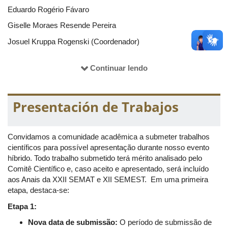
Eduardo Rogério Fávaro
Giselle Moraes Resende Pereira
Josuel Kruppa Rogenski (Coordenador)
Laura Barbosa Goulart
Continuar lendo
Mirian Fernandes Carvalho Araújo
Nádia Giaretta Biase
Presentación de Trabajos
Raiane França Rosseti
Convidamos a comunidade acadêmica a submeter trabalhos
Colaboradores
científicos para possível apresentação durante nosso evento
Fernanda de Andrade Flor
híbrido. Todo trabalho submetido terá mérito analisado pelo
Comitê Científico e, caso aceito e apresentado, será incluído
aos Anais da XXII SEMAT e XII SEMEST. Em uma primeira
Comitê Científico
etapa, destaca-se:
Matemática Pura:
Edson Agustini
Etapa 1:
Matemática Aplicada:
Rosana Sueli Da Motta Jafelice
Nova data de submissão:
O período de submissão de