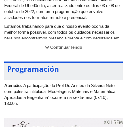
Federal de Uberlândia, a ser realizado entre os dias 03 e 08 de
outubro de 2022, com uma programação que envolve
atividades nos formatos remoto e presencial.
Estamos trabalhando para que o nosso evento ocorra da
melhor forma possível, com todos os cuidados necessários
para nos encontrarmos presencialmente e com segurança em
Uberlândia/MG - e matarmos aquela saudade dos diálogos
Continuar lendo
acompanhados do famoso coffee break do evento – mas,
também de forma remota, visando maior alcance de público,
acesso a palestrantes e participantes sem limites geográficos e
Programación
custo-benefício que um evento nessa modalidade possibilita.
O evento é destinado a um público-alvo diversificado, que
engloba alunos de graduação e de pós-graduação, professores
Atenção:
A participação do Prof Dr. Aristeu da Silveira Neto
de Matemática do Ensino Básico, professores e pesquisadores
com palestra intitulada "Modelagens Materiais e Matemática
de áreas de ciências exatas, ou de áreas afins.
Aplicadas à Engenharia" ocorrerá na sexta-feira (07/10),
13:00h.
Visando atender a uma demanda cada vez maior deste público,
que tem interesse em divulgação científica e em
aperfeiçoamento profissional e acadêmico, as atividades
desenvolvidas durante o evento abrangem várias modalidades