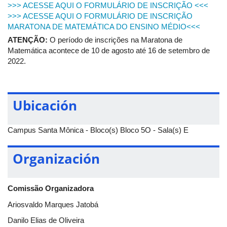
>>> ACESSE AQUI O FORMULÁRIO DE INSCRIÇÃO <<<
>>> ACESSE AQUI O FORMULÁRIO DE INSCRIÇÃO
Observação: Todas as palestras do evento serão transmitidas
MARATONA DE MATEMÁTICA DO ENSINO MÉDIO<<<
no auditório 5O-E do campus Santa Mônica da Universidade
ATENÇÃO:
O período de inscrições na Maratona de
Federal de Uberlândia.
Matemática acontece de 10 de agosto até 16 de setembro de
2022.
Ubicación
Campus Santa Mônica - Bloco(s) Bloco 5O - Sala(s) E
Organización
Comissão Organizadora
Ariosvaldo Marques Jatobá
Danilo Elias de Oliveira