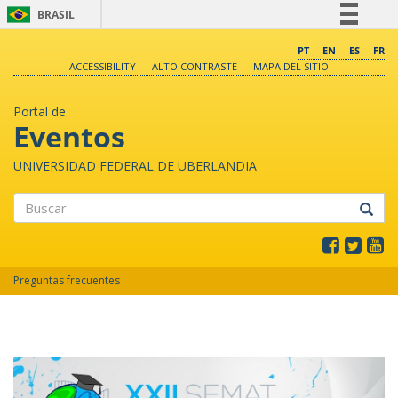
BRASIL
Simplifique!
PT
EN
ES
FR
ACCESSIBILITY
ALTO CONTRASTE
MAPA DEL SITIO
Comunica BR
Participe
Portal de
Acesso à informação
Eventos
Legislação
UNIVERSIDAD FEDERAL DE UBERLANDIA
Canais
Buscar
Preguntas frecuentes