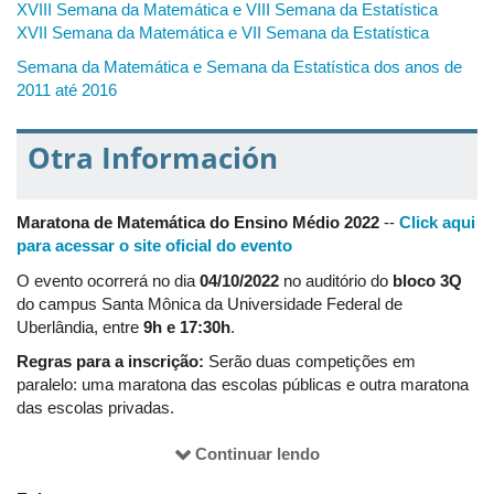
"comunicação oral" será divulgado até dia 30/09/2022. O
XVIII Semana da Matemática e VIII Semana da Estatística
cronograma com os horários de apresentações virtuais
XVII Semana da Matemática e VII Semana da Estatística
(aprovadas na segunda Etapa) também será divulgado até
Semana da Matemática e Semana da Estatística dos anos de
30/09/2022.
2011 até 2016
Observação 2:
Para trabalhos classificados para modalidade
de vídeo, um tutorial com sugestões de como realizar a
Otra Información
gravação de sua apresentação pode ser
aqui
acessado.
Observação 3:
Uma sugestão de curso de Introdução ao
LaTeX pode ser acessado
aqui
.
Maratona de Matemática do Ensino Médio 2022
--
Click aqui
para acessar o site oficial do evento
O evento ocorrerá no dia
04/10/2022
no auditório do
bloco 3Q
do campus Santa Mônica da Universidade Federal de
Uberlândia, entre
9h e 17:30h
.
Regras para a inscrição:
Serão duas competições em
paralelo: uma maratona das escolas públicas e outra maratona
das escolas privadas.
Cada equipe deverá ser formada por 3 estudantes que
Continuar lendo
estejam cursando o ensino médio no ano de 2022;
Cada escola poderá inscrever no máximo 5 (cinco)