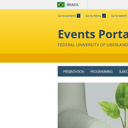
BRASIL
Go to content
1
Go to menu
2
Go to search
Events Porta
FEDERAL UNIVERSITY OF UBERLAND
PRESENTATION
PROGRAMMING
SUBSC