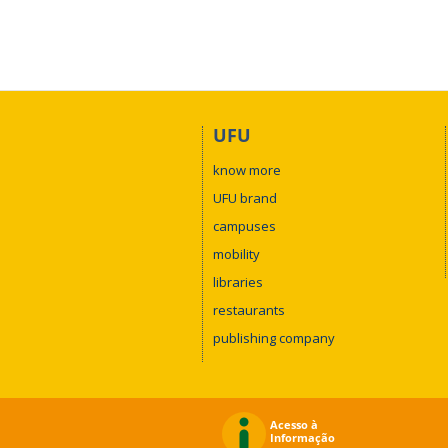
UFU
know more
UFU brand
campuses
mobility
libraries
restaurants
publishing company