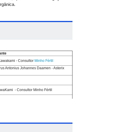
rgânica.
ante
awakami - Consultor
Minho Fértil
us Antonius Johannes Daamen - Asterix
awaKami - Consultor Minho Fértil
Marangoni Montes -
Yoorin Fertilizantes
ntônio Morás -
AMTEC