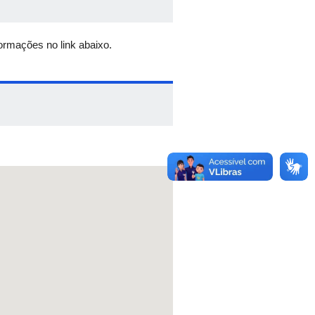
dro Afonso Couto - Eng. Agronomo
TIMOL
formações no link abaixo.