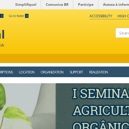
Simplifique!
Comunica BR
Participe
Acesso à infor
ACCESSIBILITY
HIGH 
3
Go to footer
4
l
Search
IA
RIPTIONS
LOCATION
ORGANIZATION
SUPPORT
REALIZATION