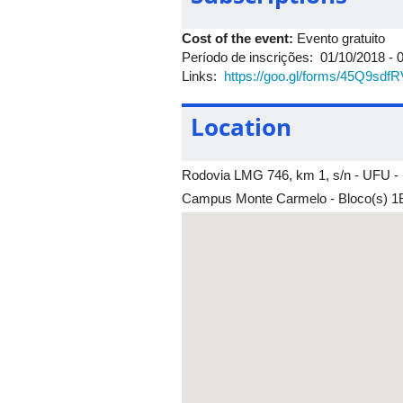
16:00h-
Perspectivas do uso de agua m
17:00h
agrícolas.
Cost of the event:
Evento gratuito
Período de inscrições: 01/10/2018 - 
Links:
https://goo.gl/forms/45Q9sd
Location
Rodovia LMG 746, km 1, s/n - UFU -
Campus Monte Carmelo - Bloco(s) 1B