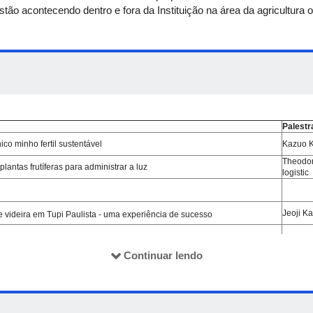
tão acontecendo dentro e fora da Instituição na área da agricultura o
Palestr
co minho fertil sustentável
Kazuo K
Theodor
lantas frutíferas para administrar a luz
logistic
Jeoji K
e videira em Tupi Paulista - uma experiência de sucesso
Continuar lendo
Rafael 
s futuras gerações
Adair A