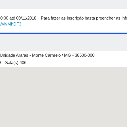
agnetizada sobre aspectos de produtividade e qualidade em cultivos
MSC. Pe
00:00 até 09/11/2018 Para fazer as inscrição basta preencher as in
fRVvlyMhDF3
 Unidade Araras - Monte Carmelo / MG - 38500-000
 - Sala(s) 406