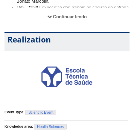
Bonato Marcolin.
18h - 21h30: exposição dos painéis no saguão de entrada
do Bloco 4K.
Continuar lendo
Dia 26/10 (quarta-Feira, no Bloco 4K do Campus Umuarama
Realization
13h – 17h00: exposição dos painéis no saguão de entrada
do Bloco 4K.
17h: retirada dos painéis.
Event Type:
Scientific Event
Knowledge area:
Health Sciences