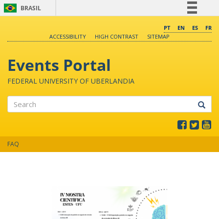
BRASIL
Simplifique!
PT
EN
ES
FR
ACCESSIBILITY
HIGH CONTRAST
SITEMAP
Comunica BR
Participe
Events Portal
Acesso à informação
FEDERAL UNIVERSITY OF UBERLANDIA
Legislação
Canais
Search
FAQ