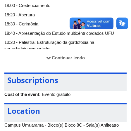
18:00 - Credenciamento
18:20 - Abertura
18:30 - Cerimônia
18:40 - Apresentação do Estudo multicêntrico/dados UFU
19:20 - Palestra: Estruturação da gordofobia na
sociedade/universidade
19:40 - Palestra: história e impactos da imprensa no corpo e
Continuar lendo
saúde da sociedade
20:15 - Palestra: Reflexões para o ambiente
Subscriptions
acadêmico/profissional
20:35 - Mesa redonda
Cost of the event:
Evento gratuito
21:30 - Fechamento
Location
Campus Umuarama - Bloco(s) Bloco 8C - Sala(s) Anfiteatro