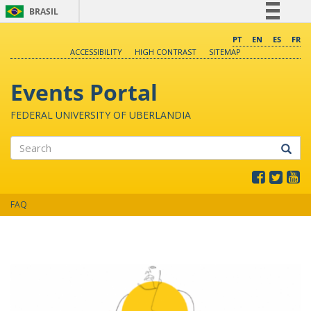
BRASIL
Simplifique!
PT
EN
ES
FR
ACCESSIBILITY
HIGH CONTRAST
SITEMAP
Comunica BR
Participe
Events Portal
Acesso à informação
FEDERAL UNIVERSITY OF UBERLANDIA
Legislação
Canais
Search
FAQ