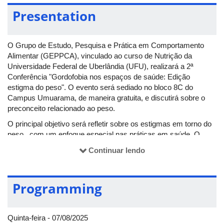
Presentation
O Grupo de Estudo, Pesquisa e Prática em Comportamento
Alimentar (GEPPCA), vinculado ao curso de Nutrição da
Universidade Federal de Uberlândia (UFU), realizará a 2ª
Conferência "Gordofobia nos espaços de saúde: Edição
estigma do peso". O evento será sediado no bloco 8C do
Campus Umuarama, de maneira gratuita, e discutirá sobre o
preconceito relacionado ao peso.
O principal objetivo será refletir sobre os estigmas em torno do
peso, com um enfoque especial nas práticas em saúde. O
encontro contará com palestras ministradas por profissionais
Continuar lendo
que se dedicam ao estudo da questão, debates sobre as
diversas formas de manifestação da gordofobia nos contextos
de saúde e apresentação da pesquisa “Estigma do peso,
Programming
atitudes e opiniões relacionadas à obesidade em estudantes
universitários da área da saúde”. Haverá emissão de
certificados via SIEX. O evento acontece às 18 horas, no dia 7
Quinta-feira - 07/08/2025
de agosto de 2025.