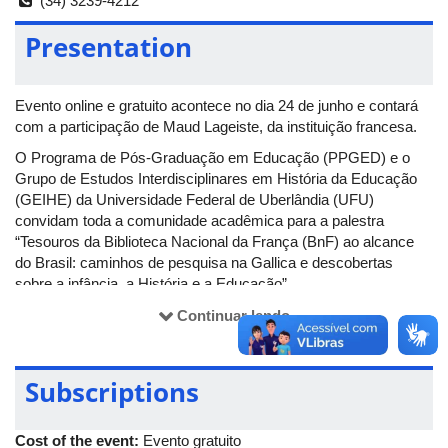
(34) 3239-4212
Presentation
Evento online e gratuito acontece no dia 24 de junho e contará
com a participação de Maud Lageiste, da instituição francesa.
O Programa de Pós-Graduação em Educação (PPGED) e o
Grupo de Estudos Interdisciplinares em História da Educação
(GEIHE) da Universidade Federal de Uberlândia (UFU)
convidam toda a comunidade acadêmica para a palestra
“Tesouros da Biblioteca Nacional da França (BnF) ao alcance
do Brasil: caminhos de pesquisa na Gallica e descobertas
sobre a infância, a História e a Educação”.
O evento será ministrado por Maud Lageiste, representante da
Continuar lendo
Biblioteca Nacional da França (BnF), uma das mais importantes
bibliotecas do mundo. A palestra abordará as potencialidades da
Gallica, a biblioteca digital da BnF, que disponibiliza milhões de
Subscriptions
documentos online. Serão apresentados caminhos de pesquisa
e descobertas sobre temas como infância, História e Educação
Cost of the event:
Evento gratuito
a partir deste vasto acervo digital.