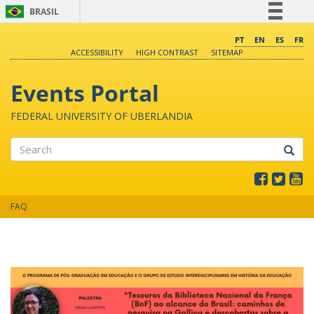
BRASIL
Simplifique!
PT
EN
ES
FR
ACCESSIBILITY
HIGH CONTRAST
SITEMAP
Comunica BR
Participe
Events Portal
Acesso à informação
FEDERAL UNIVERSITY OF UBERLANDIA
Legislação
Canais
Search
FAQ