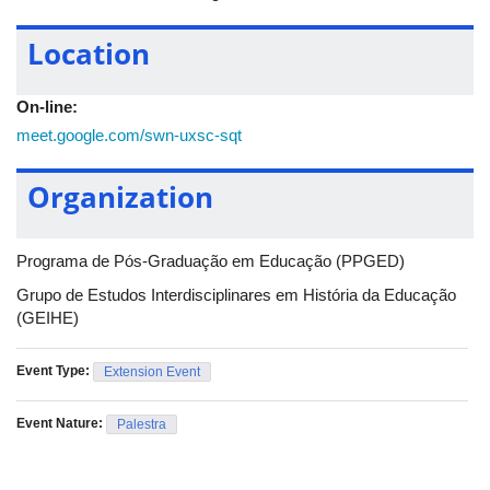
A atividade é gratuita, aberta a todos os interessados e haverá
Location
emissão de certificado para os participantes.
Serviço
On-line:
• O quê: Palestra “Tesouros da Biblioteca Nacional da França
(BnF) ao alcance do Brasil"
meet.google.com/swn-uxsc-sqt
• Quando: 24/06 (terça-feira), às 10h
• Onde: Sala virtual no Google Meet
Organization
• Link de acesso: meet.google.com/swn-uxsc-sqt
• Realização: PPGED e Grupo de Estudos Interdisciplinares em
História da Educação (GEIHE) - UFU
Programa de Pós-Graduação em Educação (PPGED)
Grupo de Estudos Interdisciplinares em História da Educação
(GEIHE)
Event Type:
Extension Event
Event Nature:
Palestra