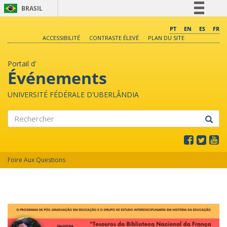
BRASIL
Simplifique!
PT
EN
ES
FR
ACCESSIBILITÉ
CONTRASTE ÉLEVÉ
PLAN DU SITE
Comunica BR
Participe
Portail d'
Acesso à informação
Événements
Legislação
UNIVERSITÉ FÉDÉRALE D'UBERLÂNDIA
Canais
Rechercher
Foire Aux Questions