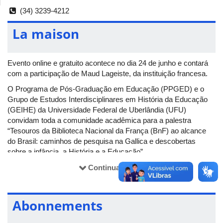
(34) 3239-4212
La maison
Evento online e gratuito acontece no dia 24 de junho e contará
com a participação de Maud Lageiste, da instituição francesa.
O Programa de Pós-Graduação em Educação (PPGED) e o
Grupo de Estudos Interdisciplinares em História da Educação
(GEIHE) da Universidade Federal de Uberlândia (UFU)
convidam toda a comunidade acadêmica para a palestra
“Tesouros da Biblioteca Nacional da França (BnF) ao alcance
do Brasil: caminhos de pesquisa na Gallica e descobertas
sobre a infância, a História e a Educação”.
O evento será ministrado por Maud Lageiste, representante da
Continuar lendo
Biblioteca Nacional da França (BnF), uma das mais importantes
bibliotecas do mundo. A palestra abordará as potencialidades da
Gallica, a biblioteca digital da BnF, que disponibiliza milhões de
Abonnements
documentos online. Serão apresentados caminhos de pesquisa
e descobertas sobre temas como infância, História e Educação