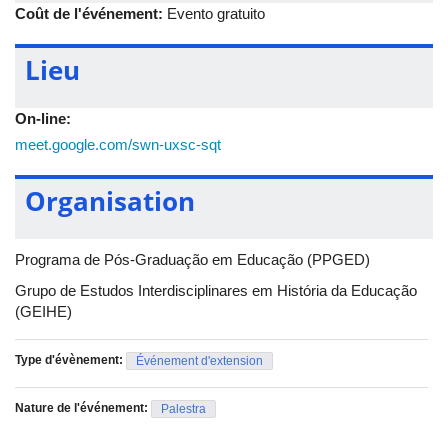
Coût de l'événement:
Evento gratuito
a partir deste vasto acervo digital.
A atividade é gratuita, aberta a todos os interessados e haverá
Lieu
emissão de certificado para os participantes.
Serviço
On-line:
• O quê: Palestra “Tesouros da Biblioteca Nacional da França
(BnF) ao alcance do Brasil"
meet.google.com/swn-uxsc-sqt
• Quando: 24/06 (terça-feira), às 10h
• Onde: Sala virtual no Google Meet
Organisation
• Link de acesso: meet.google.com/swn-uxsc-sqt
• Realização: PPGED e Grupo de Estudos Interdisciplinares em
História da Educação (GEIHE) - UFU
Programa de Pós-Graduação em Educação (PPGED)
Grupo de Estudos Interdisciplinares em História da Educação
(GEIHE)
Type d'évènement:
Événement d'extension
Nature de l'événement:
Palestra