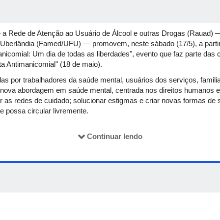
 a Rede de Atenção ao Usuário de Álcool e outras Drogas (Rauad) 
 Uberlândia (Famed/UFU) — promovem, neste sábado (17/5), a partir 
manicomial: Um dia de todas as liberdades", evento que faz parte 
ta Antimanicomial" (18 de maio).
das por trabalhadores da saúde mental, usuários dos serviços, famil
 nova abordagem em saúde mental, centrada nos direitos humanos e 
 as redes de cuidado; solucionar estigmas e criar novas formas de s
possa circular livremente.
da Luta Antimanicomial", que ocorrerá entre os dias 17 e 24 de maio.
ações de usuários dos serviços de saúde mental, oficinas temáticas 
Continuar lendo
s, estudantes e artistas. Gratuito e aberto ao público, o evento aind