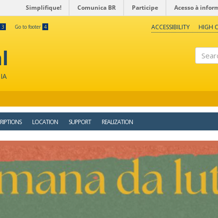
Simplifique!
Comunica BR
Participe
Acesso à infor
ACCESSIBILITY
HIGH 
3
Go to footer
4
l
Search
IA
RIPTIONS
LOCATION
SUPPORT
REALIZATION