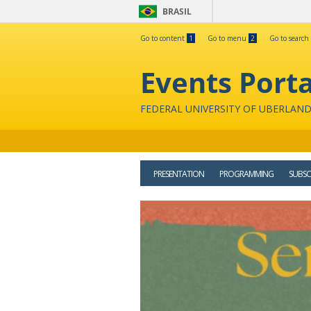
BRASIL
Go to content
1
Go to menu
2
Go to search
Events Porta
FEDERAL UNIVERSITY OF UBERLAND
PRESENTATION
PROGRAMMING
SUBSC