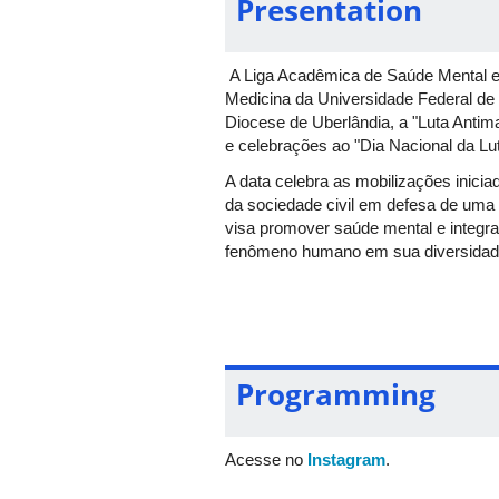
Presentation
A Liga Acadêmica de Saúde Mental e
Medicina da Universidade Federal de
Diocese de Uberlândia, a "Luta Anti
e celebrações ao "Dia Nacional da Lu
A data celebra as mobilizações inicia
da sociedade civil em defesa de uma
visa promover saúde mental e integrar
fenômeno humano em sua diversidade 
A ocasião será a abertura da "Semana 
terão a oportunidade de ver apresent
acompanhado de profissionais, docente
música, poesia, pipoca e capoeira.
Programming
Acesse no
Instagram
.