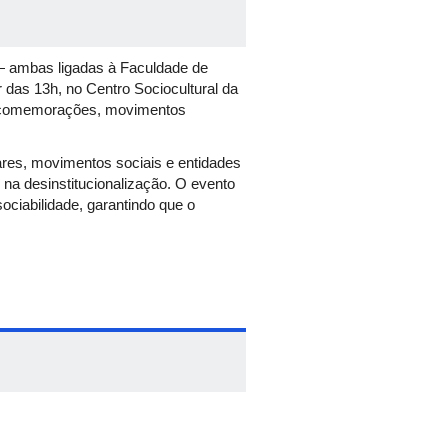
— ambas ligadas à Faculdade de
das 13h, no Centro Sociocultural da
das comemorações, movimentos
iares, movimentos sociais e entidades
na desinstitucionalização. O evento
ociabilidade, garantindo que o
 No primeiro dia, os paticipantes
e vídeos temáticos; tudo
a contará com feira de artesanato,