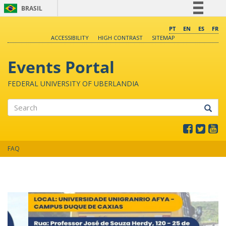
BRASIL
Simplifique!
PT
EN
ES
FR
ACCESSIBILITY
HIGH CONTRAST
SITEMAP
Comunica BR
Participe
Events Portal
Acesso à informação
FEDERAL UNIVERSITY OF UBERLANDIA
Legislação
Canais
Search
FAQ