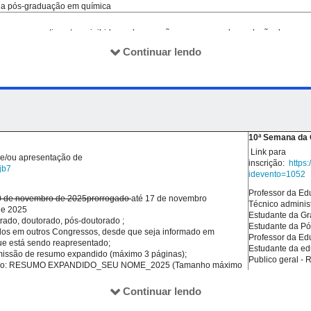
a pós-graduação em química
 novos revestimentos e inibidores de corrosão no processo de produção do aço.
ira. Programa de Pós-graduação em Engenharia Metalúrgica, Escola de Engenharia I
Continuar lendo
râmetros de produção do cloro a partir da eletrólise da salmoura e sua aplicação 
rte Garcia. Gerente de tratamento de água e operações do DMAE
10ª Semana da 
Link para
 e/ou apresentação de
inscrição:
https:
jb7
squisa do(as) docentes credenciados(as) no PPGQUI
idevento=1052
Professor da Ed
odalidade pôster
 de novembro de 2025prorrogado
até 17 de novembro
Técnico administ
de 2025
Estudante da Gr
strado, doutorado, pós-doutorado ;
Estudante da Pó
ados em outros Congressos, desde que seja informado em
Professor da Ed
ue está sendo reapresentado;
Estudante da ed
ia Híbrida no Ensino, Pesquisa, Extensão
missão de resumo expandido (máximo 3 páginas);
Publico geral - 
emplo: RESUMO EXPANDIDO_SEU NOME_2025 (Tamanho máximo
rdoso (FEELT/UFU)
Observações:
s para apresentação oral e pôster.
Continuar lendo
-Indicar na insc