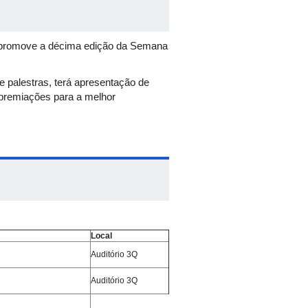
) promove a décima edição da Semana
 palestras, terá apresentação de
á premiações para a melhor
Local
Auditório 3Q
Auditório 3Q