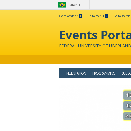
BRASIL
Go to content
1
Go to menu
2
Go to search
Events Porta
FEDERAL UNIVERSITY OF UBERLAND
PRESENTATION
PROGRAMMING
SUBSC