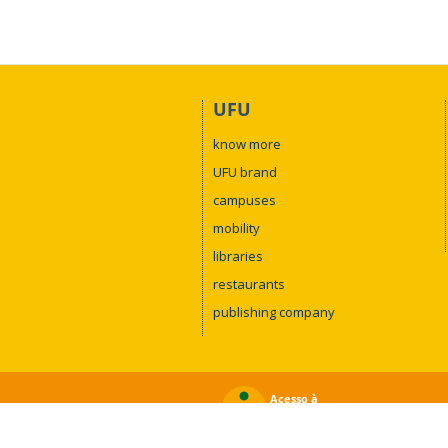
28/11/2025
–
Sexta
-
feira
(
UFU
–
Ca
Horário
Atividade
10ª Semana da Química
15h00-18h30
Exposição: Química das Coisa
UFU
10ª Semana da Química
19h00-20h00
Encerramento
know more
UFU brand
campuses
mobility
libraries
restaurants
publishing company