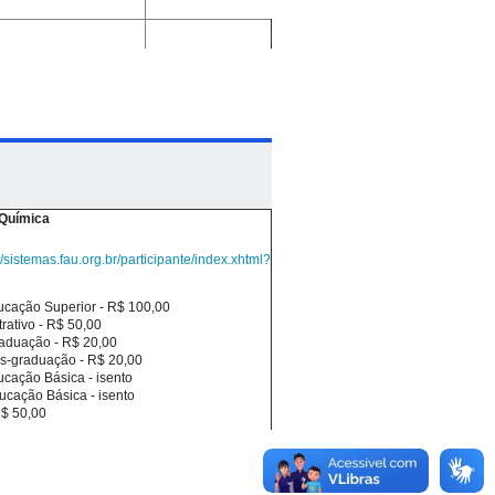
Auditório 3Q
ndustrial Metalúrgica
nas estações de
Auditório 3Q
Auditório 3Q
Química
//sistemas.fau.org.br/participante/index.xhtml?
Auditório 3Q
Centro de
ucação Superior - R$ 100,00
Convivência
rativo - R$ 50,00
aduação - R$ 20,00
Auditório 3Q
s-graduação - R$ 20,00
ucação Básica - isento
ucação Básica - isento
Auditório 3Q
R$ 50,00
rição o minicurso que deseja fazer