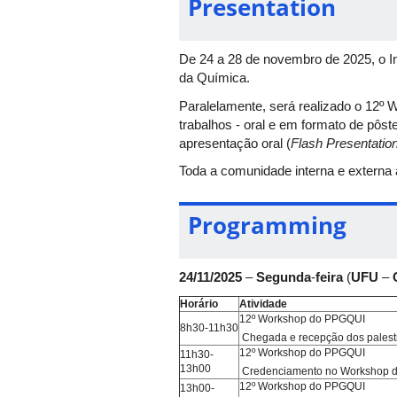
Presentation
De 24 a 28 de novembro de 2025, o I
da Química.
Paralelamente, será realizado o 12º
trabalhos - oral e em formato de pôst
apresentação oral (
Flash Presentatio
Toda a comunidade interna e externa
Programming
24/11/2025
–
Segunda
-
feira
(
UFU
–
Horário
Atividade
12º Workshop do PPGQUI
8h30-11h30
Chegada e recepção dos palestr
12º Workshop do PPGQUI
11h30-
13h00
Credenciamento no Workshop d
12º Workshop do PPGQUI
13h00-