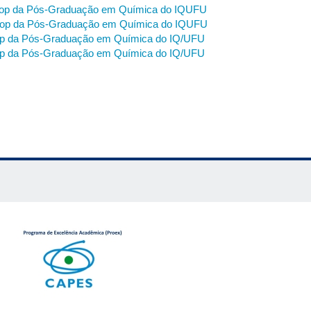
hop da Pós-Graduação em Química do IQUFU
gração dos discentes de graduação e pós-graduação: premiação de 400 reais para
hop da Pós-Graduação em Química do IQUFU
op da Pós-Graduação em Química do IQ/UFU
op da Pós-Graduação em Química do IQ/UFU
ampus
Santa
Mônica
)
gência artificial na predição de estrutura de proteínas e seu impacto na descobert
Cristina Nonato (USP/Ribeirão Preto)
tempos de hiperconectividade
ola Alves Gomes (HC-UFU/EBSERH)
 IA na graduação e pós-graduação
o Marcolin
ica e IA
Petruci (UFU)