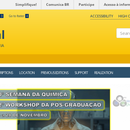
Simplifique!
Comunica BR
Participe
Acesso à infor
ACCESSIBILITY
HIGH 
3
Go to footer
4
l
Search
IA
RIPTIONS
LOCATION
PREVIOUS EDITIONS
SUPPORT
REALIZATION