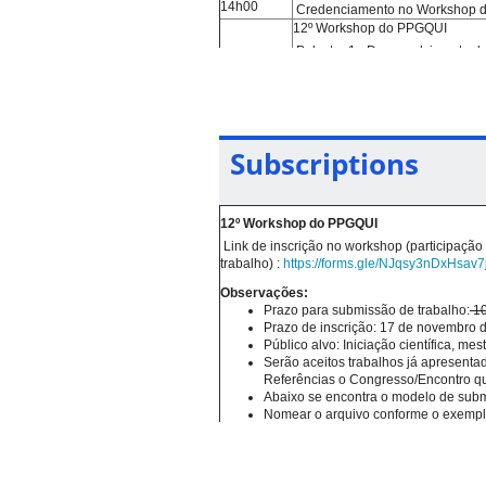
14h00
Credenciamento no Workshop d
12º Workshop do PPGQUI
Palestra 1 - Desenvolvimento de
14h00-
15h00
Prof. Dr. Elivelton Alves Ferre
de Volta Redonda
12º Workshop do PPGQUI
Palestra 2 - Investigação dos pa
15h00-
Subscriptions
tratamento de água.
16h00
Mestre Regilaine da Cunha Dua
12º Workshop do PPGQUI
16h00-
16h30
12º Workshop do PPGQUI
Coffee break
12º Workshop do PPGQUI
Link de inscrição no workshop (participação
16h30-
trabalho) :
https://forms.gle/NJqsy3nDxHsav7
17h00
Apresentação das linhas de pe
12º Workshop do PPGQUI
17h15-
Observações:
18h15
Apresentação de trabalhos na m
Prazo para submissão de trabalho:
10
Prazo de inscrição: 17 de novembro 
10ª Semana da Química
18h00-
Público alvo: Iniciação científica, me
19h00
Credenciamento
Serão aceitos trabalhos já apresent
10ª Semana da Química
Referências o Congresso/Encontro q
19h00-
Palestra de abertura: Inteligênc
Abaixo se encontra o modelo de sub
20h00
Nomear o arquivo conforme o ex
Palestrante:
Prof. Alexandre Ca
de 100 MB);
A comissão irá selecionar os trabalho