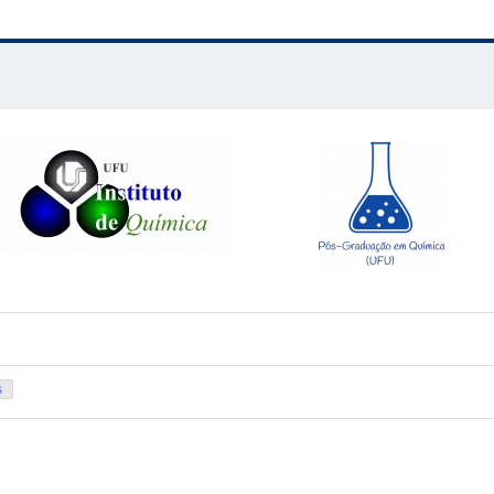
al da UFU – Ferramentas bibliográficas
lma - Biblioteca Central da UFU
mpus
Santa
Mônica
)
gração dos discentes de graduação e pós-graduação: premiação de 400 reais para
raduandos
é – Pesquisa
 – Empreendedorismo
IQUFU
s
 e suas aplicações na UFU
neiro (FACOM/UFU)