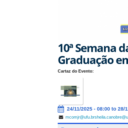
10ª Semana da
Graduação em
Cartaz do Evento:
24/11/2025 - 08:00 to 28/1
mcomjr@ufu.br
sheila.canobre@u