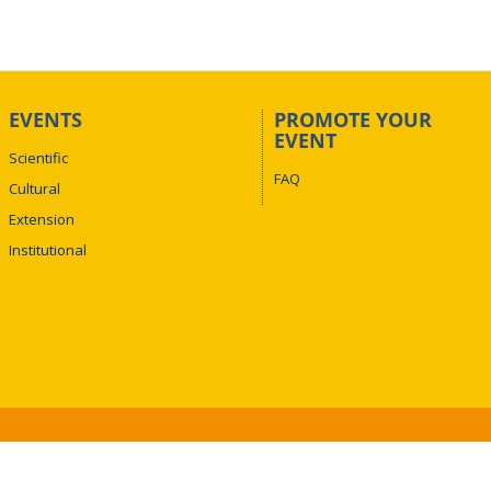
mpus
Santa
Mônica
)
Local
Quadra - Campus Santa Mônica
s
EVENTS
PROMOTE YOUR
Auditório 3Q
EVENT
Scientific
FAQ
Cultural
Extension
Institutional