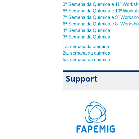
Gincana Surpresa
19h00-22h00
9ª Semana da Química e 11º Works
(Atividade Dinâmica para inte
8ª Semana da Química e 10º Works
7ª Semana da Química e 9º Worksh
6ª Semana da Química e 8º Worksh
4ª Semana da Química
26/11/2025
–
Quarta
-
feira
(
UFU
–
C
3ª Semana da Química
Horário
Atividade
1a. semanada química
10ª Semana da Química
2a. semana da química
Palestra 1 - O papel da inteli
14h00-15h30
5a. semana da química
Palestrante: Profa.
Dra. Maria 
10ª Semana da Química
Support
Palestra 2 - Saúde mental em 
16h00-17h30
Palestrante: Profa Dra Fabí
18h00-19h00
Coffee break
10ª Semana da Química
19h00-22h00
Minicursos
Minicurso 1 - Como utilizar a
Ministrante:
Profa. Carla Bonat
Minicurso 2 - A escrita acadêm
Ministrante: Prof. João Flávio 