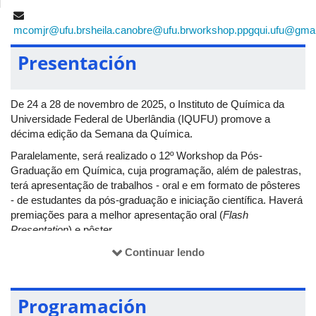
mcomjr@ufu.br
sheila.canobre@ufu.br
workshop.ppgqui.ufu@gma
Presentación
De 24 a 28 de novembro de 2025, o Instituto de Química da
Universidade Federal de Uberlândia (IQUFU) promove a
décima edição da Semana da Química.
Paralelamente, será realizado o 12º Workshop da Pós-
Graduação em Química, cuja programação, além de palestras,
terá apresentação de trabalhos - oral e em formato de pôsteres
- de estudantes da pós-graduação e iniciação científica. Haverá
premiações para a melhor apresentação oral (
Flash
Presentation
) e pôster.
Toda a comunidade interna e externa à UFU será bem-vinda no
Continuar lendo
evento.
Programación