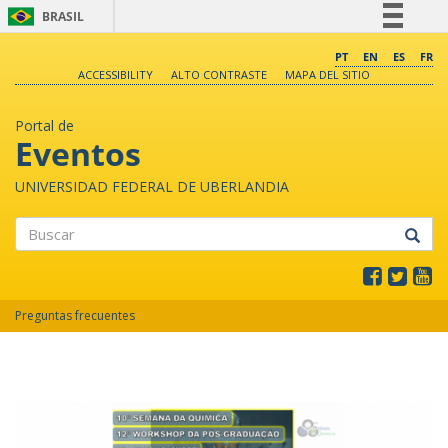
BRASIL
Simplifique!
PT
EN
ES
FR
ACCESSIBILITY
ALTO CONTRASTE
MAPA DEL SITIO
Comunica BR
Participe
Portal de
Acesso à informação
Eventos
Legislação
UNIVERSIDAD FEDERAL DE UBERLANDIA
Canais
Buscar
Preguntas frecuentes