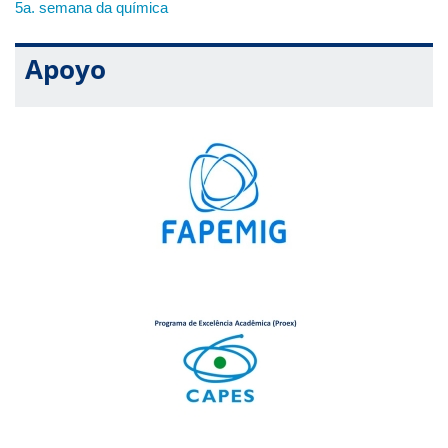
5a. semana da química
(Atividade Dinâmica para integração dos discentes de
22h00
A,B,C,D
graduação e pós-graduação: premiação de 400 reais para
a equie vencedora)
Apoyo
26/11/2025
–
Quarta
-
feira
(
UFU
–
Campus
Santa
Mônica
)
Horário
Atividade
Local
10ª Semana da Química
Palestra 1 - O papel da inteligência artificial na predição de
estrutura de proteínas e seu impacto na descoberta e
14h00-
5O-A
desenvolvimento de fármacos.
15h30
Palestrante: Profa.
Dra. Maria Cristina Nonato (USP/Ribeirão
Preto)
10ª Semana da Química
Palestra 2 - Saúde mental em tempos de hiperconectividade
16h00-
5O-A
17h30
Palestrante: Profa Dra Fabíola Alves Gomes (HC-
UFU/EBSERH)
18h00-
Coffee break
5O
19h00
10ª Semana da Química
19h00-
22h00
Minicursos