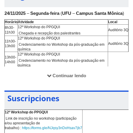
24/11/2025
–
Segunda
-
feira
(
UFU
–
Campus
Santa
Mônica
)
Horário
Atividade
Local
12º Workshop do PPGQUI
8h30-
Auditório 3Q
11h30
Chegada e recepção dos palestrantes​
12º Workshop do PPGQUI
11h30-
Auditório 3Q
Credenciamento no Workshop da pós-graduação em
13h00
química
12º Workshop do PPGQUI
13h00-
Credenciamento no Workshop da pós-graduação em
14h00
química
12º Workshop do PPGQUI
Continuar lendo
Palestra 1 - Desenvolvimento de novos
revestimentos e inibidores de corrosão no processo de
14h00-
produção do aço.
Auditório 3Q
15h00
Prof. Dr. Elivelton Alves Ferreira. Programa de Pós-
Suscripciones
graduação em Engenharia Metalúrgica, Escola de
Engenharia Industrial Metalúrgica de Volta Redonda
12º Workshop do PPGQUI
12º Workshop do PPGQUI
Palestra 2 - Investigação dos parâmetros de produção
Link de inscrição no workshop (participação
do cloro a partir da eletrólise da salmoura e sua
15h00-
Auditório 3Q
e/ou apresentação de
aplicação nas estações de tratamento de água.
16h00
trabalho) :
https://forms.gle/NJqsy3nDxHsav7jb7
Mestre Regilaine da Cunha Duarte Garcia. Gerente de