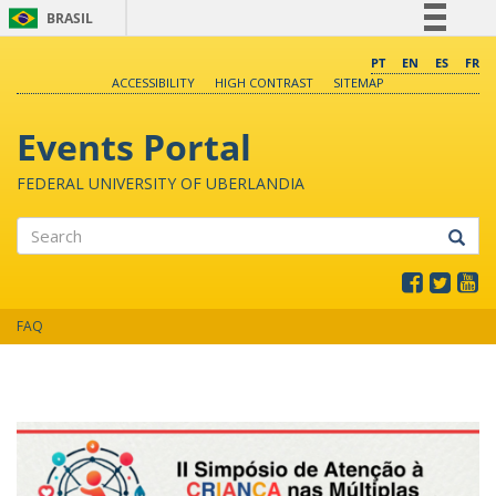
BRASIL
Simplifique!
PT
EN
ES
FR
ACCESSIBILITY
HIGH CONTRAST
SITEMAP
Comunica BR
Participe
Events Portal
Acesso à informação
FEDERAL UNIVERSITY OF UBERLANDIA
Legislação
Canais
Search
FAQ