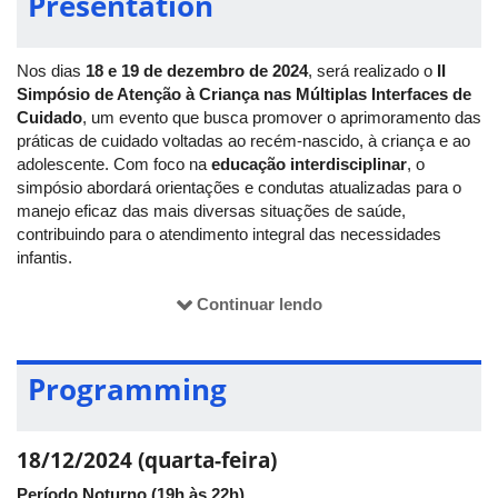
Presentation
Nos dias
18 e 19 de dezembro de 2024
, será realizado o
II
Simpósio de Atenção à Criança nas Múltiplas Interfaces de
Cuidado
, um evento que busca promover o aprimoramento das
práticas de cuidado voltadas ao recém-nascido, à criança e ao
adolescente. Com foco na
educação interdisciplinar
, o
simpósio abordará orientações e condutas atualizadas para o
manejo eficaz das mais diversas situações de saúde,
contribuindo para o atendimento integral das necessidades
infantis.
Promovido pela
Universidade Federal de Uberlândia (UFU)
,
Continuar lendo
em parceria com a
Pró-Reitoria de Extensão e Cultura
(Proexc)
, a
Faculdade de Medicina (Famed)
e a
Liga
Acadêmica de Enfermagem em Neonatologia e Pediatria
Programming
(Laenp)
, o evento reunirá especialistas renomados, palestras
dinâmicas e minicursos interativos. Não perca a oportunidade
de participar desse encontro transformador e enriquecer sua
18/12/2024 (quarta-feira)
prática profissional!
Período Noturno (19h às 22h)