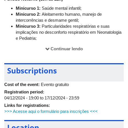
Minicurso 1:
Saúde mental infantil;
Minicurso 2:
Aleitamento humano, manejo de
intercorrências e desmame gentil;
Minicurso 3:
Particularidades respiratórias e suas
implicações no desconforto respiratório em Neonatologia
e Pediatria;
Minicurso 4:
Alimentação infantil: estratégias lúdicas
Continuar lendo
para promover hábitos saudáveis (ministrado por
nutricionista).
19/12/2024 (quinta-feira)
Subscriptions
Período da Manhã
7h às 8h:
Credenciamento;
Cost of the event:
Evento gratuito
8h às 8h30:
Mesa de abertura;
Registration period:
8h30 às 10h:
Mesa-Redonda 1: Cuidado centrado na
04/12/2024 - 19:00
to
17/12/2024 - 23:59
criança, adolescente e família – atuação interprofissional
Links for registrations:
e experiência da família;
>>> Acesse aqui o formulário para inscrições <<<
10h30 às 11h15:
Palestra 1: Introdução alimentar e
alimentação do lactente até 1 ano de idade;
Location
11h15 às 12h:
Palestra 2: Impacto da síndrome do