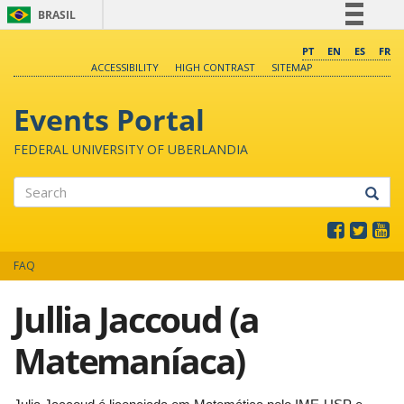
BRASIL
Simplifique!
PT
EN
ES
FR
ACCESSIBILITY
HIGH CONTRAST
SITEMAP
Comunica BR
Participe
Events Portal
Acesso à informação
FEDERAL UNIVERSITY OF UBERLANDIA
Legislação
Canais
Search
FAQ
Jullia Jaccoud (a
Matemaníaca)