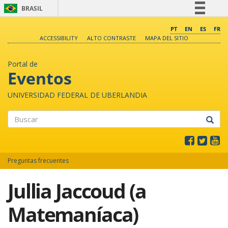
BRASIL
Simplifique!
PT
EN
ES
FR
ACCESSIBILITY
ALTO CONTRASTE
MAPA DEL SITIO
Comunica BR
Participe
Portal de
Acesso à informação
Eventos
Legislação
UNIVERSIDAD FEDERAL DE UBERLANDIA
Canais
Buscar
Preguntas frecuentes
Jullia Jaccoud (a
Matemaníaca)