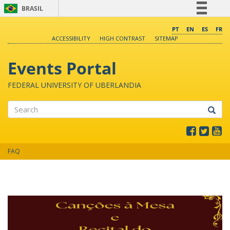
BRASIL
Simplifique!
PT
EN
ES
FR
ACCESSIBILITY
HIGH CONTRAST
SITEMAP
Comunica BR
Participe
Events Portal
Acesso à informação
FEDERAL UNIVERSITY OF UBERLANDIA
Legislação
Canais
Search
FAQ