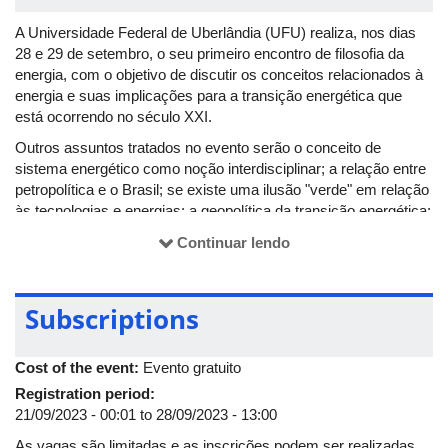
A Universidade Federal de Uberlândia (UFU) realiza, nos dias
28 e 29 de setembro, o seu primeiro encontro de filosofia da
energia, com o objetivo de discutir os conceitos relacionados à
energia e suas implicações para a transição energética que
está ocorrendo no século XXI.
Outros assuntos tratados no evento serão o conceito de
sistema energético como noção interdisciplinar; a relação entre
petropolítica e o Brasil; se existe uma ilusão "verde" em relação
às tecnologias e energias; a geopolítica da transição energética;
os aspectos sociais e culturais da transição energética; o tema
Continuar lendo
da complexidade e sua relação com a sustentabilidade; a
inteligência artificial e a energia; e a economia ecológica da
transição energética.
Subscriptions
O evento foi desenvolvido pelo Núcleo de Estudos de Filosofia e
Energia (Nefe) em parceria com o Grupo de Soberania Nacional
Cost of the event:
Evento gratuito
da UFU e o Programa de Pós-graduação
em Filosofia (PPGFIL/UFU). Ocorrerá no auditório da Fundação
Registration period:
de Apoio Universitário (FAU/UFU), no campus Santa Mônica.
21/09/2023 - 00:01
to
28/09/2023 - 13:00
As vagas são limitadas e as inscrições podem ser realizadas