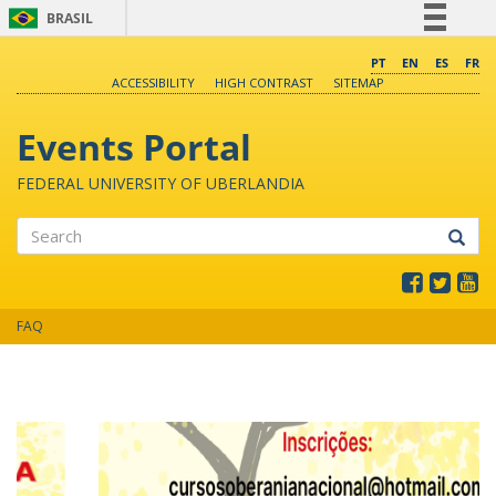
BRASIL
Simplifique!
PT
EN
ES
FR
ACCESSIBILITY
HIGH CONTRAST
SITEMAP
Comunica BR
Participe
Events Portal
Acesso à informação
FEDERAL UNIVERSITY OF UBERLANDIA
Legislação
Canais
Search
FAQ