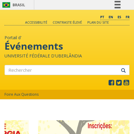
BRASIL
Simplifique!
PT
EN
ES
FR
ACCESSIBILITÉ
CONTRASTE ÉLEVÉ
PLAN DU SITE
Comunica BR
Participe
Portail d'
Acesso à informação
Événements
Legislação
UNIVERSITÉ FÉDÉRALE D'UBERLÂNDIA
Canais
Rechercher
Foire Aux Questions