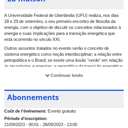
A Universidade Federal de Uberlândia (UFU) realiza, nos dias
28 e 29 de setembro, o seu primeiro encontro de filosofia da
energia, com o objetivo de discutir os conceitos relacionados à
energia e suas implicações para a transição energética que
está ocorrendo no século XXI.
Outros assuntos tratados no evento serão o conceito de
sistema energético como noção interdisciplinar; a relação entre
petropolítica e o Brasil; se existe uma ilusão "verde" em relação
às tecnologias e energias; a geopolítica da transição energética;
os aspectos sociais e culturais da transição energética; o tema
Continuar lendo
da complexidade e sua relação com a sustentabilidade; a
inteligência artificial e a energia; e a economia ecológica da
transição energética.
Abonnements
O evento foi desenvolvido pelo Núcleo de Estudos de Filosofia e
Energia (Nefe) em parceria com o Grupo de Soberania Nacional
Coût de l'événement:
Evento gratuito
da UFU e o Programa de Pós-graduação
em Filosofia (PPGFIL/UFU). Ocorrerá no auditório da Fundação
Période d'inscription:
de Apoio Universitário (FAU/UFU), no campus Santa Mônica.
21/09/2023 - 00:01
-
28/09/2023 - 13:00