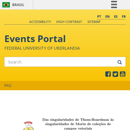
BRASIL
Simplifique!
PT
EN
ES
FR
ACCESSIBILITY
HIGH CONTRAST
SITEMAP
Comunica BR
Participe
Events Portal
Acesso à informação
FEDERAL UNIVERSITY OF UBERLANDIA
Legislação
Canais
Search
FAQ