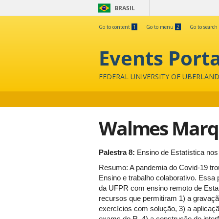
BRASIL
Go to content
1
Go to menu
2
Go to search
Events Porta
FEDERAL UNIVERSITY OF UBERLAND
Walmes Marqu
Palestra 8:
Ensino de Estatística n
Resumo: A pandemia do Covid-19 tro
Ensino e trabalho colaborativo. Essa 
da UFPR com ensino remoto de Estatí
recursos que permitiram 1) a gravaçã
exercícios com solução, 3) a aplica
exams do R, 4) a construção de inter