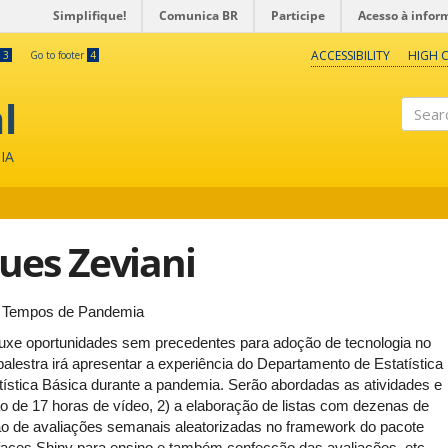
Simplifique!
Comunica BR
Participe
Acesso à infor
ACCESSIBILITY
HIGH 
3
Go to footer
4
l
Search
IA
es Zeviani
os Tempos de Pandemia
uxe oportunidades sem precedentes para adoção de tecnologia no
palestra irá apresentar a experiência do Departamento de Estatística
stica Básica durante a pandemia. Serão abordadas as atividades e
o de 17 horas de vídeo, 2) a elaboração de listas com dezenas de
ção de avaliações semanais aleatorizadas no framework do pacote
faces Shiny para ensino e também confecção das avaliações, etc.