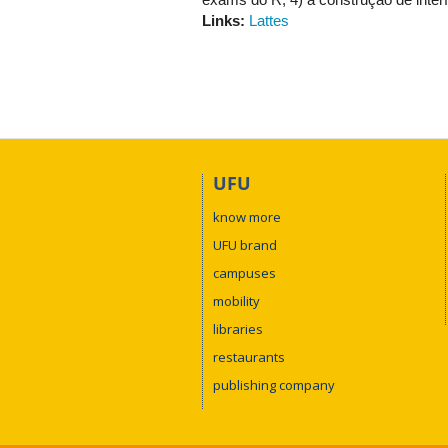
Links:
Lattes
UFU
know more
UFU brand
campuses
mobility
libraries
restaurants
publishing company