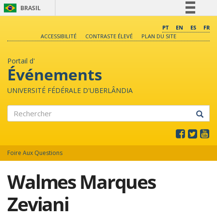
BRASIL
Simplifique!
PT
EN
ES
FR
ACCESSIBILITÉ
CONTRASTE ÉLEVÉ
PLAN DU SITE
Comunica BR
Participe
Portail d'
Acesso à informação
Événements
Legislação
UNIVERSITÉ FÉDÉRALE D'UBERLÂNDIA
Canais
Rechercher
Foire Aux Questions
Walmes Marques
Zeviani